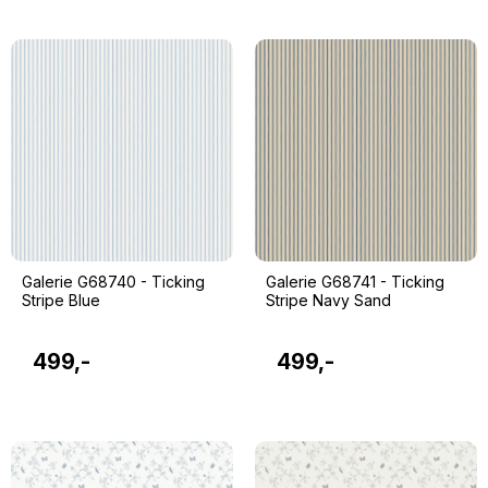
Galerie G68740 - Ticking
Galerie G68741 - Ticking
Stripe Blue
Stripe Navy Sand
499,-
499,-