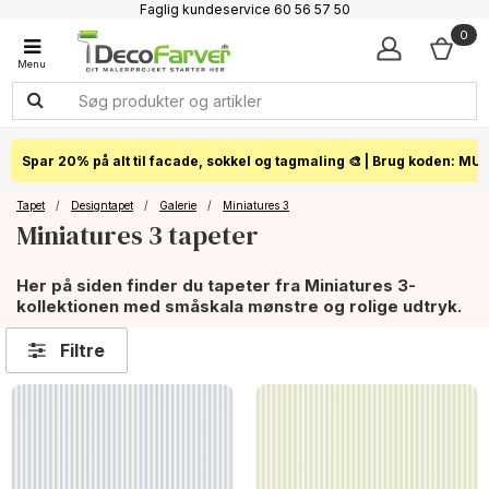
Faglig kundeservice 60 56 57 50
1-3 dages levering
0
Click & Collect i hele landet
Spar 20% på alt til facade, sokkel og tagmaling 🎨 | Brug koden: MU
Tapet
/
Designtapet
/
Galerie
/
Miniatures 3
Miniatures 3 tapeter
Her på siden finder du tapeter fra Miniatures 3-
kollektionen med småskala mønstre og rolige udtryk.
Filtre