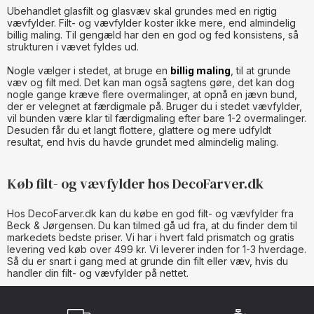
Ubehandlet glasfilt og glasvæv skal grundes med en rigtig
vævfylder. Filt- og vævfylder koster ikke mere, end almindelig
billig maling. Til gengæld har den en god og fed konsistens, så
strukturen i vævet fyldes ud.
Nogle vælger i stedet, at bruge en
billig maling
, til at grunde
væv og filt med. Det kan man også sagtens gøre, det kan dog
nogle gange kræve flere overmalinger, at opnå en jævn bund,
der er velegnet at færdigmale på. Bruger du i stedet vævfylder,
vil bunden være klar til færdigmaling efter bare 1-2 overmalinger.
Desuden får du et langt flottere, glattere og mere udfyldt
resultat, end hvis du havde grundet med almindelig maling.
Køb filt- og vævfylder hos DecoFarver.dk
Hos DecoFarver.dk kan du købe en god filt- og vævfylder fra
Beck & Jørgensen. Du kan tilmed gå ud fra, at du finder dem til
markedets bedste priser. Vi har i hvert fald prismatch og gratis
levering ved køb over 499 kr. Vi leverer inden for 1-3 hverdage.
Så du er snart i gang med at grunde din filt eller væv, hvis du
handler din filt- og vævfylder på nettet.