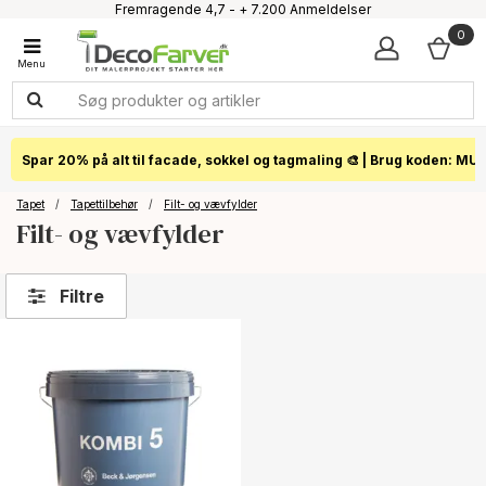
Fremragende 4,7 - + 7.200 Anmeldelser
Faglig kundeservice 60 56 57 50
0
1-3 dages levering
Click & Collect i hele landet
Spar 20% på alt til facade, sokkel og tagmaling 🎨 | Brug koden: MU
Tapet
/
Tapettilbehør
/
Filt- og vævfylder
Filt- og vævfylder
Filtre