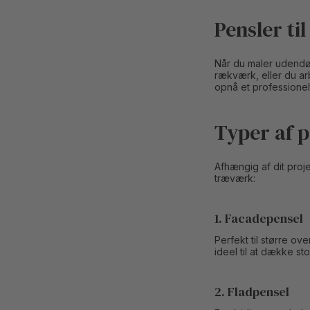
Pensler ti
Når du maler udendør
rækværk, eller du ar
opnå et professionelt
Typer af p
Afhængig af dit proj
træværk:
1. Facadepensel
Perfekt til større o
ideel til at dække st
2. Fladpensel