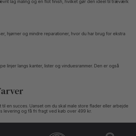
vnt lag maling og en flot finish, hvilket gør den ideel til træværk
ser, hjørner og mindre reparationer, hvor du har brug for ekstra
rpe linjer langs kanter, lister og vinduesrammer. Den er også
Farver
t til en succes. Uanset om du skal male store flader eller arbejde
es levering og få fri fragt ved køb over 499 kr.