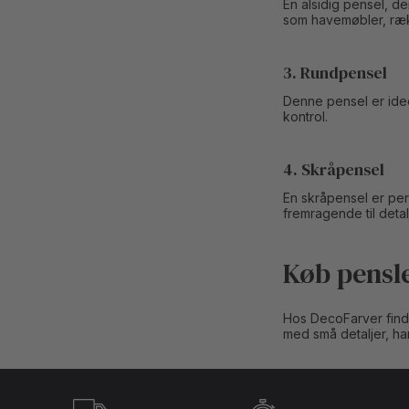
En alsidig pensel, de
som havemøbler, ræ
3. Rundpensel
Denne pensel er ideel
kontrol.
4. Skråpensel
En skråpensel er perf
fremragende til deta
Køb pensl
Hos DecoFarver finder
med små detaljer, har