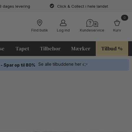
3 dages levering
Click & Collect i hele landet
0
Find butik
Log ind
Kundeservice
Kurv
se
Tapet
Tilbehør
Mærker
Tilbud %
Se alle tilbuddene her 👉
 - Spar op til 80%