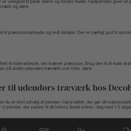
r er velegnet til både større og mindre flader. Fladpenslen giver et jæ
kværk og døre.
 til præcisionsarbejde og små detaljer. Den er særligt god til spros
ekt til malerarbejde, der kræver præcision. Brug den til at male ska
ljer på andet udendørs træværk som f.eks. døre.
er til udendørs træværk hos Deco
 du et stort udvalg af pensler i høj kvalitet, der gør dit malerprojek
 vi pensler, der passer til dit behov. Bestil online i dag med 1-3 dag