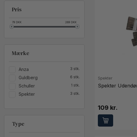
Pris
79
DKK
269
DKK
Mærke
3
Anza
6
Guldberg
Spekter
Spekter Udendør
1
Schuller
3
Spekter
109 kr.
Type