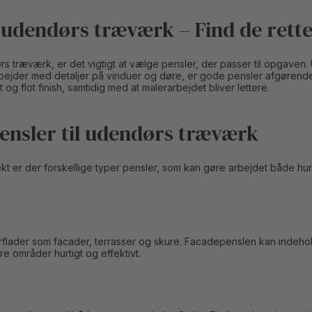
l udendørs træværk – Find de rette 
s træværk, er det vigtigt at vælge pensler, der passer til opgaven. 
bejder med detaljer på vinduer og døre, er gode pensler afgørende f
 og flot finish, samtidig med at malerarbejdet bliver lettere.
ensler til udendørs træværk
ekt er der forskellige typer pensler, som kan gøre arbejdet både hu
verflader som facader, terrasser og skure. Facadepenslen kan indeho
ore områder hurtigt og effektivt.