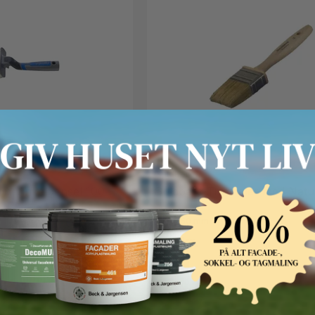
Guldberg
on Vinkelpensel 100
Guldberg Træmaler med Natu
F.eks. 50 mm
189 kr.