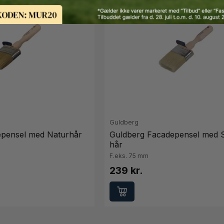
Guldberg
epensel med Naturhår
Guldberg Facadepensel med S
hår
F.eks. 75 mm
239 kr.