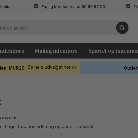
ldelser
Faglig kundeservice 60 56 57 50
1-
indendørs
Maling udendørs
Spartel og fugemas
Se hele udvalget her 👉
koden: MUR20
Outlet
k
træværk
eks. hegn, facader, udhæng og andet træværk.