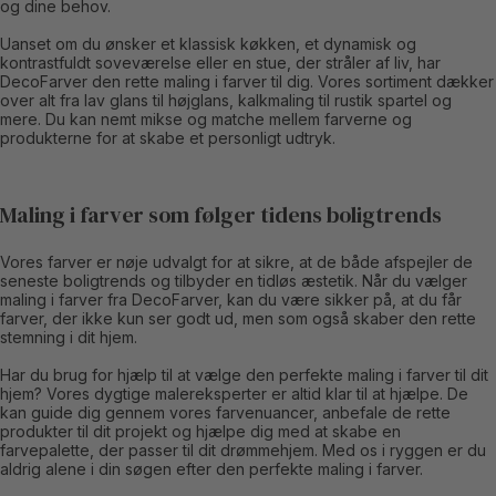
og dine behov.
Uanset om du ønsker et klassisk køkken, et dynamisk og
kontrastfuldt soveværelse eller en stue, der stråler af liv, har
DecoFarver den rette maling i farver til dig. Vores sortiment dækker
over alt fra lav glans til højglans, kalkmaling til rustik spartel og
mere. Du kan nemt mikse og matche mellem farverne og
produkterne for at skabe et personligt udtryk.
Maling i farver som følger tidens boligtrends
Vores farver er nøje udvalgt for at sikre, at de både afspejler de
seneste boligtrends og tilbyder en tidløs æstetik. Når du vælger
maling i farver fra DecoFarver, kan du være sikker på, at du får
farver, der ikke kun ser godt ud, men som også skaber den rette
stemning i dit hjem.
Har du brug for hjælp til at vælge den perfekte maling i farver til dit
hjem? Vores dygtige malereksperter er altid klar til at hjælpe. De
kan guide dig gennem vores farvenuancer, anbefale de rette
produkter til dit projekt og hjælpe dig med at skabe en
farvepalette, der passer til dit drømmehjem. Med os i ryggen er du
aldrig alene i din søgen efter den perfekte maling i farver.