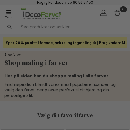
Faglig kundeservice 60 56 57 50
1-3 dages levering
0
Click & Collect i hele landet
Spar 20% på alt til facade, sokkel og tagmaling 🎨 | Brug koden: MU
Shop farver
Shop maling i farver
Her på siden kan du shoppe maling i alle farver
Find inspiration blandt vores mest populære nuancer, og
vælg den farve, der passer perfekt til dit hjem og din
personlige stil.
Vælg din favoritfarve