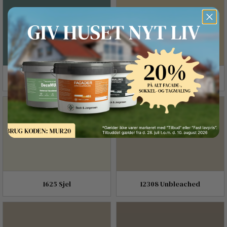
Button Text
6194 Wild Ivy
1965 Ginger Tea
1625 Sjel
12308 Unbleached