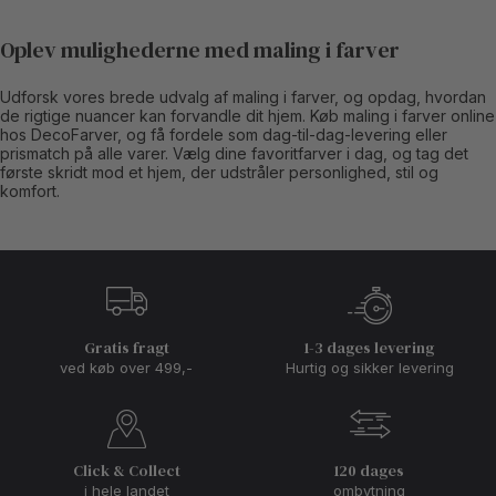
Oplev mulighederne med maling i farver
Udforsk vores brede udvalg af maling i farver, og opdag, hvordan
de rigtige nuancer kan forvandle dit hjem. Køb maling i farver online
hos DecoFarver, og få fordele som dag-til-dag-levering eller
prismatch på alle varer. Vælg dine favoritfarver i dag, og tag det
første skridt mod et hjem, der udstråler personlighed, stil og
komfort.
Gratis fragt
1-3 dages levering
ved køb over 499,-
Hurtig og sikker levering
Click & Collect
120 dages
i hele landet
ombytning