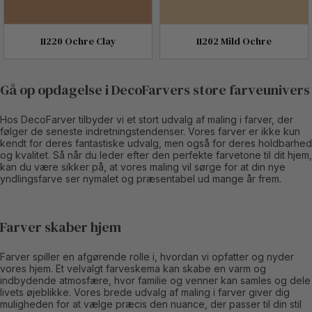
11220 Ochre Clay
11202 Mild Ochre
Gå op opdagelse i DecoFarvers store farveunivers
Hos DecoFarver tilbyder vi et stort udvalg af maling i farver, der
følger de seneste indretningstendenser. Vores farver er ikke kun
kendt for deres fantastiske udvalg, men også for deres holdbarhed
og kvalitet. Så når du leder efter den perfekte farvetone til dit hjem,
kan du være sikker på, at vores maling vil sørge for at din nye
yndlingsfarve ser nymalet og præsentabel ud mange år frem.
Farver skaber hjem
Farver spiller en afgørende rolle i, hvordan vi opfatter og nyder
vores hjem. Et velvalgt farveskema kan skabe en varm og
indbydende atmosfære, hvor familie og venner kan samles og dele
livets øjeblikke. Vores brede udvalg af maling i farver giver dig
muligheden for at vælge præcis den nuance, der passer til din stil