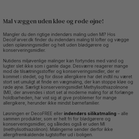
Mal væggen uden kløe og røde øjne!
Mangler du den rigtige indendørs maling uden MI? Hos
DecoFarver.dk finder du indendørs maling til lofter og vægge
uden opløsningsmidler og helt uden blødgørere og
konserveringsmidler.
Nutidens miljøvenlige malinger kan fortyndes med vand og
lugter slet ikke som i gamle dage. Desværre reagerer mange
mod de tilsætningsstoffer og konserveringsmidler, der er
kommet i stedet, og for disse allergikere har det indtil nu været
stort set umuligt at finde en vægmaling, der kan stoppe kløe og
røde øjne. Særligt konserveringsmidlet Methylisothiazolinone
(MI), der anvendes i stort set al moderne maling for at forlænge
holdbarheden, har vist sig at give problemer for mange
allergikere, herunder ikke mindst børnefamilier.
Løsningen er DecoFREE eller
indendørs silikatmaling
– alle
sammen produkter, som er helt fri for blødgørere og
konserveringsmidler, og således også er uden MI
(methylisothiazolinon). Malingerne sender derfor ikke
allergifremkaldende lugtstoffer ud i boligen.