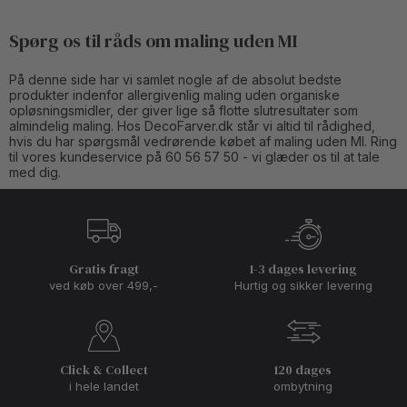
Spørg os til råds om maling uden MI
På denne side har vi samlet nogle af de absolut bedste
produkter indenfor allergivenlig maling uden organiske
opløsningsmidler, der giver lige så flotte slutresultater som
almindelig maling. Hos DecoFarver.dk står vi altid til rådighed,
hvis du har spørgsmål vedrørende købet af maling uden MI. Ring
til vores kundeservice på 60 56 57 50 - vi glæder os til at tale
med dig.
Gratis fragt
1-3 dages levering
ved køb over 499,-
Hurtig og sikker levering
Click & Collect
120 dages
i hele landet
ombytning