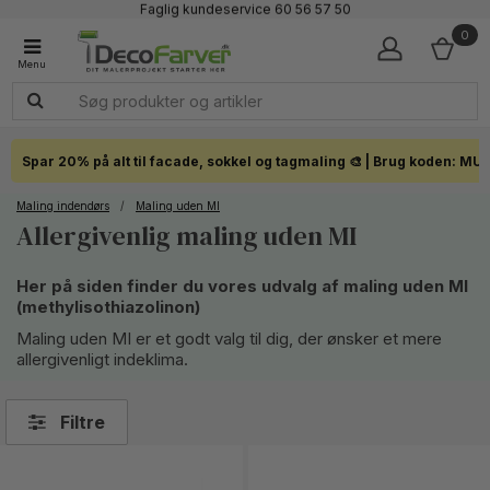
Faglig kundeservice 60 56 57 50
1-3 dages levering
0
Click & Collect i hele landet
Spar 20% på alt til facade, sokkel og tagmaling 🎨 | Brug koden: MU
Maling indendørs
/
Maling uden MI
Allergivenlig maling uden MI
Her på siden finder du vores udvalg af maling uden MI
(methylisothiazolinon)
Maling uden MI er et godt valg til dig, der ønsker et mere
allergivenligt indeklima.
Filtre