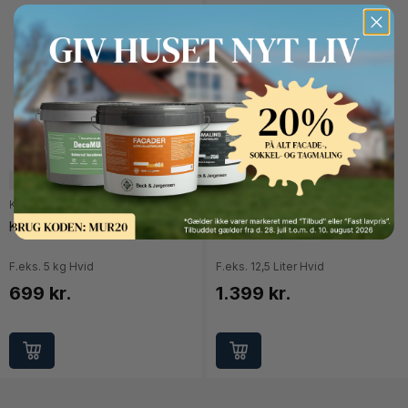
Button Text
5 liter
12,5 liter
5 liter
12,5 liter
Keim
Keim
Keim Ecosil-ME Silikatmaling
Keim Innotop Silikatmaling
F.eks. 5 kg Hvid
F.eks. 12,5 Liter
Hvid
699 kr.
1.399 kr.