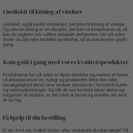
Linoliekit til kitning af vinduer
Linoliekit, også kaldet vindueskit, benyttes til kitning af vinduer.
Og selvom kitning er en disciplin, der kan se kompliceret ud, så
kan du sagtens selv udføre arbejdet derhjemme. Her på siden
finder du det rette linoliekit og tilbehør, så du kan komme godt i
gang.
Kom godt i gang med vores kvalitetsprodukter
Produkterne her på siden er tilpas elastiske og nemme at forme,
så arbejdet bliver let, hurtigt og problemfrit. Med den rette
bevægelighed sikres dine vinduer derudover i forhold til kulde-
og varmepåvirkninger. Og når dit nye linoliekit bliver ældre og
begynder at smuldre, er det nemt at fjerne og erstatte det med
et nyt lag.
Få hjælp til din bestilling
Er du i tvivl om, hvilket linolie- eller vindueskit du skal vælge? Få