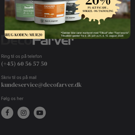
Vi er e-mærket
Faguddannet
garanti for sikker handel
kundeservice
Ring til os på telefon
(+45) 60 56 57 50
Skriv til os på mail
kundeservice@decofarver.dk
Følg os her