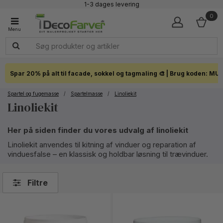
1-3 dages levering
Click & Collect i hele landet
0
Spar 20% på alt til facade, sokkel og tagmaling 🎨 | Brug koden: MU
Spartel og fugemasse
/
Spartelmasse
/
Linoliekit
Linoliekit
Her på siden finder du vores udvalg af linoliekit
Linoliekit anvendes til kitning af vinduer og reparation af
vinduesfalse – en klassisk og holdbar løsning til trævinduer.
Filtre