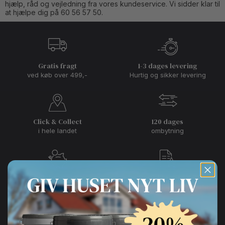
hjælp, råd og vejledning fra vores kundeservice. Vi sidder klar til
at hjælpe dig på 60 56 57 50.
Gratis fragt
1-3 dages levering
ved køb over 499,-
Hurtig og sikker levering
Click & Collect
120 dages
i hele landet
ombytning
Prismatch
Perfekt score 4,7
på alle varer
over 7.200 anmeldelser
Button Text