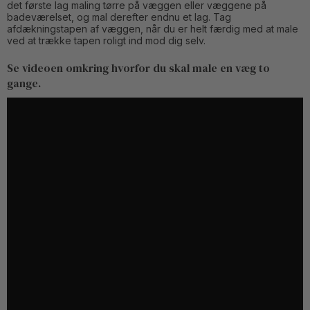
det første lag maling tørre på væggen eller væggene på
badeværelset, og mal derefter endnu et lag. Tag
afdækningstapen af væggen, når du er helt færdig med at male
ved at trække tapen roligt ind mod dig selv.
Se videoen omkring hvorfor du skal male en væg to
gange.