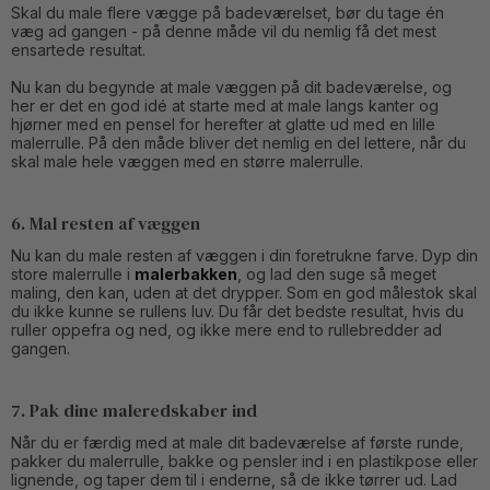
Skal du male flere vægge på badeværelset, bør du tage én
væg ad gangen - på denne måde vil du nemlig få det mest
ensartede resultat.
Nu kan du begynde at male væggen på dit badeværelse, og
her er det en god idé at starte med at male langs kanter og
hjørner med en pensel for herefter at glatte ud med en lille
malerrulle. På den måde bliver det nemlig en del lettere, når du
skal male hele væggen med en større malerrulle.
6. Mal resten af væggen
Nu kan du male resten af væggen i din foretrukne farve. Dyp din
store malerrulle i
malerbakken
, og lad den suge så meget
maling, den kan, uden at det drypper. Som en god målestok skal
du ikke kunne se rullens luv. Du får det bedste resultat, hvis du
ruller oppefra og ned, og ikke mere end to rullebredder ad
gangen.
7. Pak dine maleredskaber ind
Når du er færdig med at male dit badeværelse af første runde,
pakker du malerrulle, bakke og pensler ind i en plastikpose eller
lignende, og taper dem til i enderne, så de ikke tørrer ud. Lad