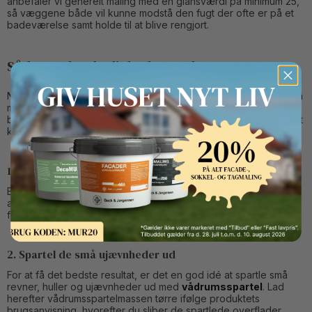
anbefaler vi generelt maling med en glansværdi på minimum 25,
så væggene både vil kunne modstå den fugt der ofte er på et
badeværelse samt holde til at blive rengjort.
Sådan maler du dit badeværelse
Når du læser vores nedenstående trin-for-trin guide, vil du på få
minutter vide, hvor du skal starte, og hvordan du opnår det
bedste resultat, når du skal male dit badeværelse. Så er du godt
klædt på til dit malerprojekt på badeværelset.
Button Text
1. Rengør væggene
Brug
grundrens
og læg gerne lidt kræfter i, så du er sikker på,
at du får vasket snavs, alger, svamp og hvad der ellers kan
forekomme på fugtige vægge af.
2. Spartel de små ujævnheder ud
For at få det bedste resultat, er det en god idé at spartle små
revner, huller og ujævnheder ud med
vådrumsspartel
. Lad
herefter vådrumsspartelmassen tørre ifølge produktets
brugsanvisning, hvorefter du sliber de spartlede overflader.