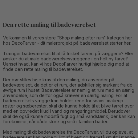
Den rette maling til badeværelset
Velkommen til vores store "Shop maling efter rum" kategori her
hos DecoFarver - dit malerprojekt på badeværelset starter her.
Trænger badeværelset til at få frisket farven på væggene? Eller
ønsker du at male badeværelsesvæggene i en helt ny farve?
Uanset hvad, kan vi hos DecoFarver hurtigt hjælpe dig med at
finde den rette maling til badeværelset.
Der bør stilles høje krav til den maling, du anvender på
badeværelset, da det er et rum, der adskiller sig markant fra de
øvrige rum i huset. Badeværelset er nemlig et rum med en særlig
anvendelse, som derfor også kræver en særlig maling. For at
badeværelsets vægge kan holdes rene for snavs, makeup-
rester og sæberester, skal de kunne holde til at blive tørret over
med en opvredet klud i vand og rengøringsmiddel. Derudover
skal de også kunne modstå fugt og små vandstænk, der kan kan
forekomme, når både store og små i familien bader.
Med maling til dit badeværelse fra DecoFarver, vil du opleve, at
badeværelset kan holde til lidt af hvert og fremstå smukt i mange