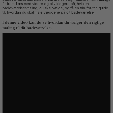
år frem. Læs med videre og bliv klogere på, hvilken
badeværelsesmaling, du skal vælge, og få en trin-for-trin guide
til, hvordan du skal male væggene på dit badeværelse.
I denne video kan du se hvordan du vælger den rigtige
maling til dit badeværelse.