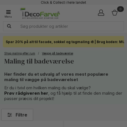
Click & Collect i hele landet
0
Spar 20% på alt til facade, sokkel og tagmaling 🎨 | Brug koden: MU
Shop maling efter rum
/
Vægge på badeværelse
Maling til badeværelse
Her finder du et udvalg af vores mest populære
maling til vægge på badeværelset
Er du i tvivl om hvilken maling du skal vælge?
Prøv rådgiveren her
, og få hjælp til at finde den maling der
passer præcis dit projekt!
Filtre