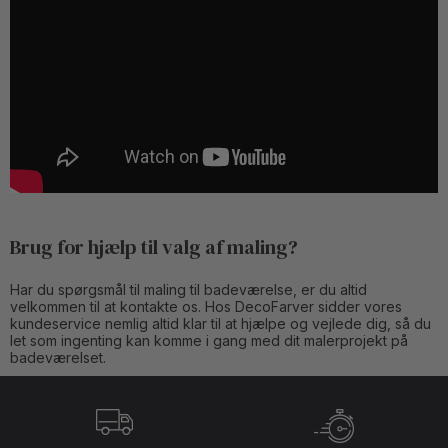
Brug for hjælp til valg af maling?
Har du spørgsmål til maling til badeværelse, er du altid
velkommen til at kontakte os. Hos DecoFarver sidder vores
kundeservice nemlig altid klar til at hjælpe og vejlede dig, så du
let som ingenting kan komme i gang med dit malerprojekt på
badeværelset.