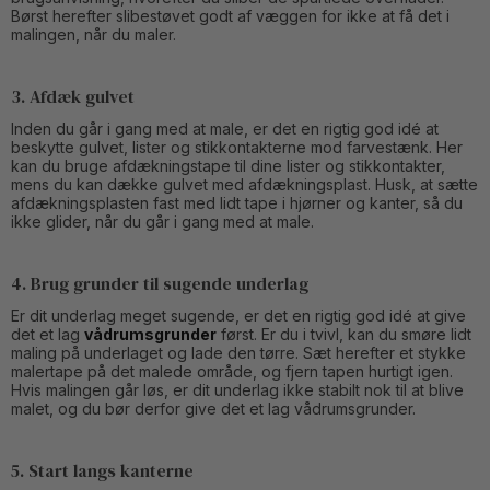
Børst herefter slibestøvet godt af væggen for ikke at få det i
malingen, når du maler.
3. Afdæk gulvet
Inden du går i gang med at male, er det en rigtig god idé at
beskytte gulvet, lister og stikkontakterne mod farvestænk. Her
kan du bruge afdækningstape til dine lister og stikkontakter,
mens du kan dække gulvet med afdækningsplast. Husk, at sætte
afdækningsplasten fast med lidt tape i hjørner og kanter, så du
ikke glider, når du går i gang med at male.
4. Brug grunder til sugende underlag
Er dit underlag meget sugende, er det en rigtig god idé at give
det et lag
vådrumsgrunder
først. Er du i tvivl, kan du smøre lidt
maling på underlaget og lade den tørre. Sæt herefter et stykke
malertape på det malede område, og fjern tapen hurtigt igen.
Hvis malingen går løs, er dit underlag ikke stabilt nok til at blive
malet, og du bør derfor give det et lag vådrumsgrunder.
5. Start langs kanterne