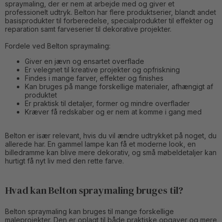
spraymaling, der er nem at arbejde med og giver et
professionelt udtryk. Belton har flere produktserier, blandt andet
basisprodukter til forberedelse, specialprodukter til effekter og
reparation samt farveserier til dekorative projekter.
Fordele ved Belton spraymaling:
Giver en jævn og ensartet overflade
Er velegnet til kreative projekter og opfriskning
Findes i mange farver, effekter og finishes
Kan bruges på mange forskellige materialer, afhængigt af
produktet
Er praktisk til detaljer, former og mindre overflader
Kræver få redskaber og er nem at komme i gang med
Belton er især relevant, hvis du vil ændre udtrykket på noget, du
allerede har. En gammel lampe kan få et moderne look, en
billedramme kan blive mere dekorativ, og små møbeldetaljer kan
hurtigt få nyt liv med den rette farve.
Hvad kan Belton spraymaling bruges til?
Belton spraymaling kan bruges til mange forskellige
maleprojekter. Den er oplagt til både praktiske opgaver og mere