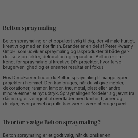
Belton spraymaling
Belton spraymaling er et populært valg til dig, der vil male hurtigt,
kreativt og med en flot finish. Brandet er en del af Peter Kwasny
GmbH, som udvikler spraymaling og lakprodukter til både gør-
det-selv-projekter, dekoration og reparation. Belton er især
kendt for spraymaling til kreative DIY-projekter, hvor farve,
brugervenlighed og et ensartet resultat er i fokus.
Hos DecoFarver finder du Belton spraymaling til mange typer
projekter i hjemmet. Den kan bruges, når du vil give møbler,
dekorationer, rammer, lamper, træ, metal, plast eller andre
mindre emner et nyt udtryk. Spraymalingen fordeler sig jævnt fra
dåsen og er velegnet til overflader med kanter, hjørner og
detaljer, hvor pensel og rulle kan være svære at bruge pænt.
Hvorfor vælge Belton spraymaling?
Belton spraymaling er et godt valg, når du ønsker en