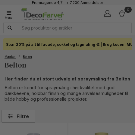
Fremragende 4,7 - + 7.200 Anmeldelser
Faglig kundeservice 60 56 57 50
0
1-3 dages levering
Click & Collect i hele landet
Spar 20% på alt til facade, sokkel og tagmaling 🎨 | Brug koden: MU
Mærker
/
Belton
Belton
Her finder du et stort udvalg af spraymaling fra Belton
Belton er kendt for spraymaling i høj kvalitet med god
dækkeevne, holdbar finish og mange anvelsesmuligheder til
både hobby og professionelle projekter.
Filtre