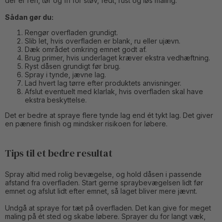
der er ren, tør og fri for støv, fedt, rust og løs maling.
Sådan gør du:
Rengør overfladen grundigt.
Slib let, hvis overfladen er blank, ru eller ujævn.
Dæk området omkring emnet godt af.
Brug primer, hvis underlaget kræver ekstra vedhæftning.
Ryst dåsen grundigt før brug.
Spray i tynde, jævne lag.
Lad hvert lag tørre efter produktets anvisninger.
Afslut eventuelt med klarlak, hvis overfladen skal have
ekstra beskyttelse.
Det er bedre at spraye flere tynde lag end ét tykt lag. Det giver
en pænere finish og mindsker risikoen for løbere.
Tips til et bedre resultat
Spray altid med rolig bevægelse, og hold dåsen i passende
afstand fra overfladen. Start gerne spraybevægelsen lidt før
emnet og afslut lidt efter emnet, så laget bliver mere jævnt.
Undgå at spraye for tæt på overfladen. Det kan give for meget
maling på ét sted og skabe løbere. Sprayer du for langt væk,