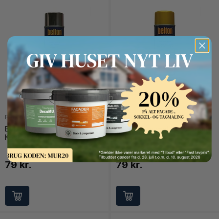
Button Text
Belton
Belton
Belton Spraymaling Chrome
Belton Spraymaling Metalguld
Kobber 400 ml
400 ml
79 kr.
79 kr.