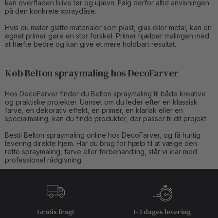
kan overfladen blive tør og ujævn. Følg derfor altid anvisningen
på den konkrete spraydåse.
Hvis du maler glatte materialer som plast, glas eller metal, kan en
egnet primer gøre en stor forskel. Primer hjælper malingen med
at hæfte bedre og kan give et mere holdbart resultat.
Køb Belton spraymaling hos DecoFarver
Hos DecoFarver finder du Belton spraymaling til både kreative
og praktiske projekter. Uanset om du leder efter en klassisk
farve, en dekorativ effekt, en primer, en klarlak eller en
specialmaling, kan du finde produkter, der passer til dit projekt.
Bestil Belton spraymaling online hos DecoFarver, og få hurtig
levering direkte hjem. Har du brug for hjælp til at vælge den
rette spraymaling, farve eller forbehandling, står vi klar med
professionel rådgivning.
Gratis fragt
1-3 dages levering