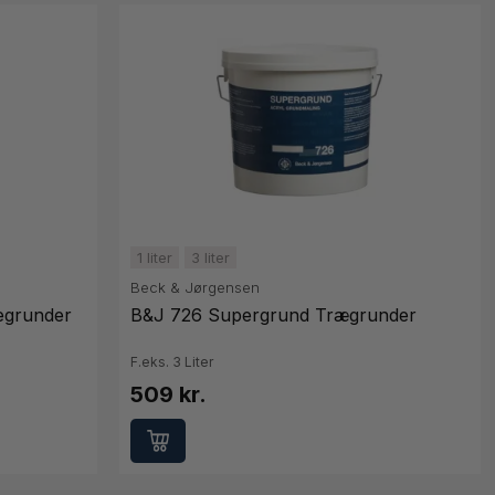
1 liter
3 liter
Beck & Jørgensen
egrunder
B&J 726 Supergrund Trægrunder
F.eks. 3 Liter
509 kr.