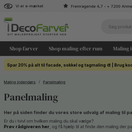
Vi er e-mærket
Fremragende 4,7 - + 7.200 Anme
Shop farver
Shop maling efter rum
Maling 
Spar 20% på alt til facade, sokkel og tagmaling 🎨 | Brug 
Maling indendørs
/
Panelmaling
Panelmaling
Her på siden finder du vores store udvalg af maling til p
Er du i tvivl om hvilken maling du skal vælge?
Prøv rådgiveren her
, og få hjælp til at finde den maling der p