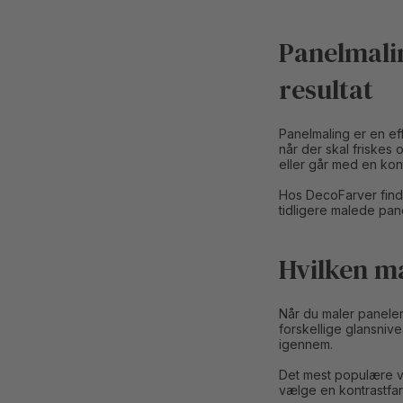
Panelmalin
resultat
Panelmaling er en e
når der skal friskes
eller går med en kont
Hos DecoFarver finder
tidligere malede pane
Hvilken ma
Når du maler paneler
forskellige glansniv
igennem.
Det mest populære v
vælge en kontrastfar