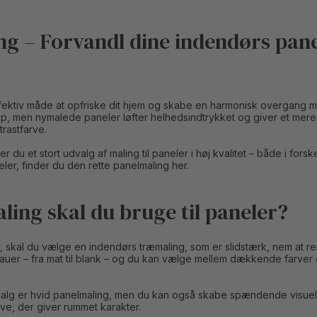
g – Forvandl dine indendørs pane
ffektiv måde at opfriske dit hjem og skabe en harmonisk overgang
 op, men nymalede paneler løfter helhedsindtrykket og giver et mere
rastfarve.
 du et stort udvalg af maling til paneler i høj kvalitet – både i fors
ler, finder du den rette panelmaling her.
ling skal du bruge til paneler?
, skal du vælge en indendørs træmaling, som er slidstærk, nem at ren
eauer – fra mat til blank – og du kan vælge mellem dækkende farver e
alg er hvid panelmaling, men du kan også skabe spændende visuell
ve, der giver rummet karakter.