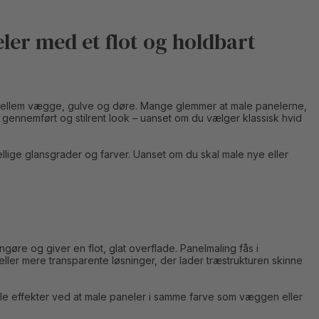
ler med et flot og holdbart
 mellem vægge, gulve og døre. Mange glemmer at male panelerne,
 gennemført og stilrent look – uanset om du vælger klassisk hvid
kellige glansgrader og farver. Uanset om du skal male nye eller
gøre og giver en flot, glat overflade. Panelmaling fås i
ller mere transparente løsninger, der lader træstrukturen skinne
e effekter ved at male paneler i samme farve som væggen eller