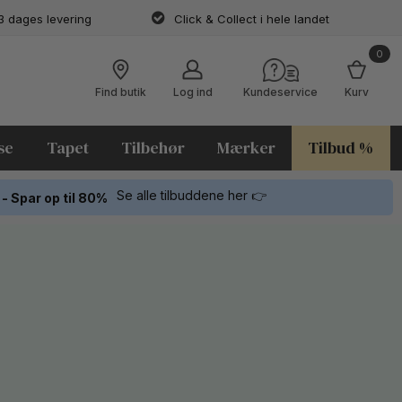
3 dages levering
Click & Collect i hele landet
0
Find butik
Log ind
Kundeservice
Kurv
se
Tapet
Tilbehør
Mærker
Tilbud %
Se alle tilbuddene her 👉
 - Spar op til 80%