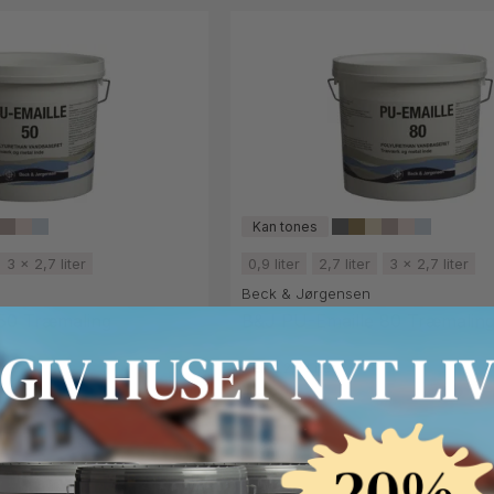
3 x 2,7 liter
0,9 liter
2,7 liter
3 x 2,7 liter
Beck & Jørgensen
50 Træmaling
B&J PU-Emaille 80 Træmalin
F.eks. 2,7 Liter
709 kr.