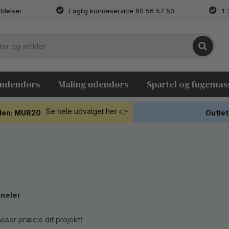
ldelser
Faglig kundeservice 60 56 57 50
1-
indendørs
Maling udendørs
Spartel og fugemas
Se hele udvalget her 👉
koden: MUR20
Outlet
aneler
asser præcis dit projekt!