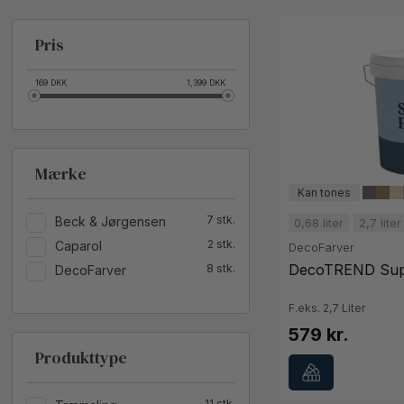
Pris
169
DKK
1,399
DKK
Mærke
7
Beck & Jørgensen
0,68 liter
2,7 liter
2
Caparol
DecoFarver
DecoTREND Supe
8
DecoFarver
F.eks. 2,7 Liter
579 kr.
Produkttype
11