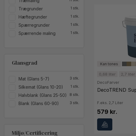
Træmaling
1
Trægrunder
1
Hæftegrunder
1
Spærregrunder
1
Spærrende maling
Glansgrad
0,68 liter
2,7 liter
3
Mat (Glans 5-7)
DecoFarver
1
Silkemat (Glans 10-20)
DecoTREND Supe
8
Halvblank (Glans 25-50)
3
F.eks. 2,7 Liter
Blank (Glans 60-90)
579 kr.
Miljø/Certificering