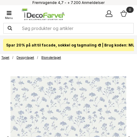
Fremragende 4,7 - + 7.200 Anmeldelser
Faglig kundeservice 60 56 57 50
0
1-3 dages levering
Click & Collect i hele landet
Spar 20% på alt til facade, sokkel og tagmaling 🎨 | Brug koden: MU
Tapet
/
Designtapet
/
Blomstertapet