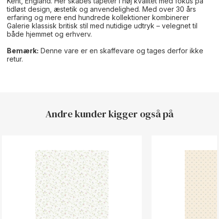
Kent, England. Her skabes tapeter i høj kvalitet med fokus på
tidløst design, æstetik og anvendelighed. Med over 30 års
erfaring og mere end hundrede kollektioner kombinerer
Galerie klassisk britisk stil med nutidige udtryk – velegnet til
både hjemmet og erhverv.
Bemærk:
Denne vare er en skaffevare og tages derfor ikke
retur.
Andre kunder kigger også på
Button Text