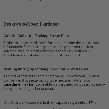
Beskrivelse
Specifikationer
Galerie G68740 – Ticking Stripe Blue
Et klassisk tapet med jævnt fordelte, lodrette ticking-striber i
blå nuancer. Det enkle og tidløse design passer perfekt
sammen med de småblomstrede tapeter i Miniatures 3-
kollektionen og skaber en harmonisk baggrund.
Nem og hurtig opsætning med non-woven tapet
Tapetet er fremstillet som smart paper (non-woven), hvilket
gør det nemt at sætte op og tage ned igen. Påfør blot
tapetlimen fra Lenco
direkte på væggen, og opsæt tapetet –
hurtigt, enkelt og uden besvær.
Om Galerie – klassisk britisk tapetdesign siden 1990