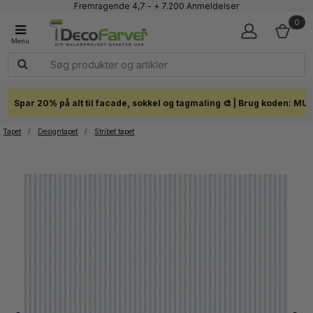
Fremragende 4,7 - + 7.200 Anmeldelser
Faglig kundeservice 60 56 57 50
0
1-3 dages levering
Click & Collect i hele landet
Spar 20% på alt til facade, sokkel og tagmaling 🎨 | Brug koden: MU
Tapet
/
Designtapet
/
Stribet tapet