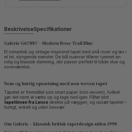
Beskrivelse
Specifikationer
Galerie G67887 – Modern Rose Trail Blue
Et romantisk og vintage-inspireret tapet med små roser og løv i
et let, slyngende mønster. De blå nuancer tilfører rummet en
rolig og klassisk stemning, der passer perfekt til både stue og
soveværelse.
Nem og hurtig opsætning med non-woven tapet
Tapetet er fremstillet som smart paper (non-woven), hvilket
gør det nemt at sætte op og tage ned igen. Påfør blot
tapetlimen fra Lenco
direkte på væggen, og opsæt tapetet –
hurtigt, enkelt og uden besvær.
Om Galerie – klassisk britisk tapetdesign siden 1990