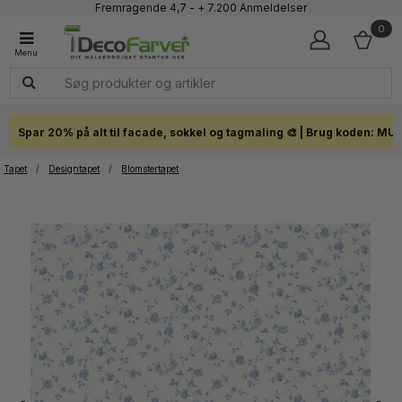
Faglig kundeservice 60 56 57 50
1-3 dages levering
0
Click & Collect i hele landet
Spar 20% på alt til facade, sokkel og tagmaling 🎨 | Brug koden: MU
Tapet
/
Designtapet
/
Blomstertapet