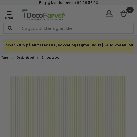
Faglig kundeservice 60 56 57 50
1-3 dages levering
0
Click & Collect i hele landet
Spar 20% på alt til facade, sokkel og tagmaling 🎨 | Brug koden: MU
Tapet
/
Designtapet
/
Stribet tapet