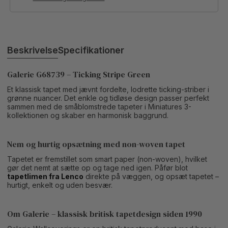
Beskrivelse
Specifikationer
Galerie G68739 – Ticking Stripe Green
Et klassisk tapet med jævnt fordelte, lodrette ticking-striber i
grønne nuancer. Det enkle og tidløse design passer perfekt
sammen med de småblomstrede tapeter i Miniatures 3-
kollektionen og skaber en harmonisk baggrund.
Nem og hurtig opsætning med non-woven tapet
Tapetet er fremstillet som smart paper (non-woven), hvilket
gør det nemt at sætte op og tage ned igen. Påfør blot
tapetlimen fra Lenco
direkte på væggen, og opsæt tapetet –
hurtigt, enkelt og uden besvær.
Om Galerie – klassisk britisk tapetdesign siden 1990