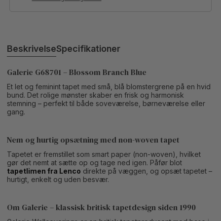
Beskrivelse
Specifikationer
Galerie G68701 – Blossom Branch Blue
Et let og feminint tapet med små, blå blomstergrene på en hvid
bund. Det rolige mønster skaber en frisk og harmonisk
stemning – perfekt til både soveværelse, børneværelse eller
gang.
Nem og hurtig opsætning med non-woven tapet
Tapetet er fremstillet som smart paper (non-woven), hvilket
gør det nemt at sætte op og tage ned igen. Påfør blot
tapetlimen fra Lenco
direkte på væggen, og opsæt tapetet –
hurtigt, enkelt og uden besvær.
Om Galerie – klassisk britisk tapetdesign siden 1990