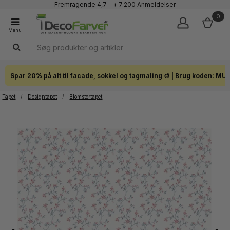
Faglig kundeservice 60 56 57 50
1-3 dages levering
0
Click & Collect i hele landet
Spar 20% på alt til facade, sokkel og tagmaling 🎨 | Brug koden: MU
Tapet
/
Designtapet
/
Blomstertapet