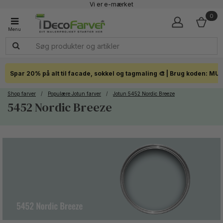
Vi er e-mærket
Fremragende 4,7 - + 7.200 Anmeldelser
0
Faglig kundeservice 60 56 57 50
1-3 dages levering
Click & Collect i hele landet
Spar 20% på alt til facade, sokkel og tagmaling 🎨 | Brug koden: MU
Shop farver
/
Populære Jotun farver
/
Jotun 5452 Nordic Breeze
5452 Nordic Breeze