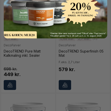
Button Text
2,7 liter
0,68 liter
2,7 liter
(+1)
DecoFarver
DecoFarver
DecoTREND Pure Matt
DecoTREND Superfinish 05
Kalkmaling inkl. Sealer
Mat
F.eks. 2,7 Liter
698
579 kr.
449 kr.