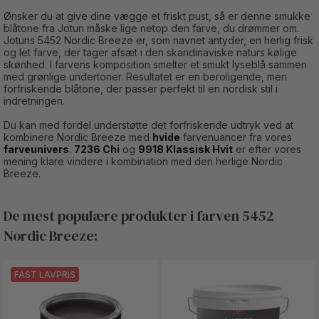
Ønsker du at give dine vægge et friskt pust, så er denne smukke
blåtone fra Jotun måske lige netop den farve, du drømmer om.
Jotuns 5452 Nordic Breeze er, som navnet antyder, en herlig frisk
og let farve, der tager afsæt i den skandinaviske naturs kølige
skønhed. I farvens komposition smelter et smukt lyseblå sammen
med grønlige undertoner. Resultatet er en beroligende, men
forfriskende blåtone, der passer perfekt til en nordisk stil i
indretningen.
Du kan med fordel understøtte det forfriskende udtryk ved at
kombinere Nordic Breeze med
hvide
farvenuancer fra vores
farveunivers
.
7236 Chi
og
9918 Klassisk Hvit
er efter vores
mening klare vindere i kombination med den herlige Nordic
Breeze.
De mest populære produkter i farven 5452
Nordic Breeze:
FAST LAVPRIS