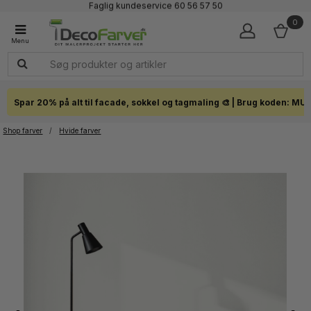
Faglig kundeservice 60 56 57 50
1-3 dages levering
0
Click & Collect i hele landet
Spar 20% på alt til facade, sokkel og tagmaling 🎨 | Brug koden: MU
Shop farver
/
Hvide farver