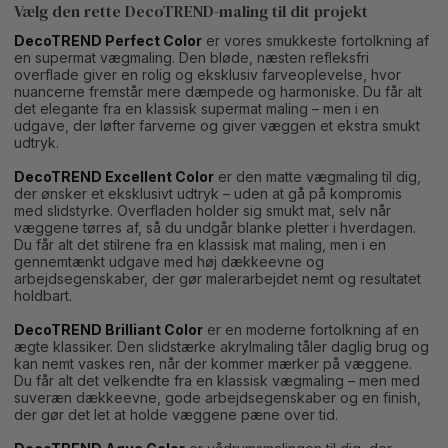
Vælg den rette DecoTREND-maling til dit projekt
DecoTREND Perfect Color
er vores smukkeste fortolkning af
en supermat vægmaling. Den bløde, næsten refleksfri
overflade giver en rolig og eksklusiv farveoplevelse, hvor
nuancerne fremstår mere dæmpede og harmoniske. Du får alt
det elegante fra en klassisk supermat maling – men i en
udgave, der løfter farverne og giver væggen et ekstra smukt
udtryk.
DecoTREND Excellent Color
er den matte vægmaling til dig,
der ønsker et eksklusivt udtryk – uden at gå på kompromis
med slidstyrke. Overfladen holder sig smukt mat, selv når
væggene tørres af, så du undgår blanke pletter i hverdagen.
Du får alt det stilrene fra en klassisk mat maling, men i en
gennemtænkt udgave med høj dækkeevne og
arbejdsegenskaber, der gør malerarbejdet nemt og resultatet
holdbart.
DecoTREND Brilliant Color
er en moderne fortolkning af en
ægte klassiker. Den slidstærke akrylmaling tåler daglig brug og
kan nemt vaskes ren, når der kommer mærker på væggene.
Du får alt det velkendte fra en klassisk vægmaling – men med
suveræn dækkeevne, gode arbejdsegenskaber og en finish,
der gør det let at holde væggene pæne over tid.