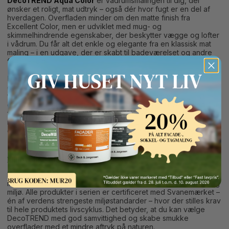
DecoTREND Aqua Color
er vådrumsmalingen til dig, der
ønsker et roligt, mat udtryk – også dér hvor fugt er en del af
hverdagen. Overfladen minder om den matte finish fra
Excellent Color, men er udviklet med mug- og
skimmelhindrende egenskaber, der beskytter vægge og lofter
i vådrum. Du får alt det enkle og elegante fra en klassisk mat
maling – i en udgave, der er skabt til badeværelset og andre
fugtige rum.
DecoTREND Superfinish
er indendørs træmaling til dig, der
ønsker en smuk overflade med ekstra styrke. Den
vandfortyndbare oliemaling flyder perfekt sammen og giver et
ensartet, slidstærkt resultat, der holder sig flot i hverdagen. Du
får alt det klassiske fra en traditionel oliemaling – men i en
moderne udgave, der er nem at arbejde med og velegnet til
Button Text
døre, paneler, skabslåger og andet indendørs træværk.
Miljøvenlig maling med omtanke
DecoTREND-serien består af vandbaserede malinger med lavt
indhold af VOC-stoffer, som tager hensyn til både indeklima og
miljø. Alle produkter i serien er certificeret med Svanemærket –
én af verdens strengeste miljøstandarder – hvor der stilles krav
til hele produktets livscyklus. Det betyder, at du kan vælge
DecoTREND med god samvittighed og skabe smukke
overflader med et mindre aftryk på naturen.