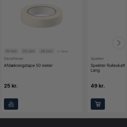
19 mm
25 mm
38 mm
(+ flere
varianter)
DecoFarver
Spekter
Afdækningstape 50 meter
Spekter Rulleskaft 
Lang
25 kr.
49 kr.