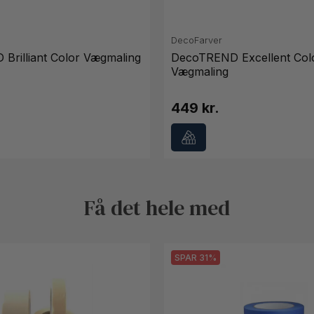
DecoFarver
Brilliant Color Vægmaling
DecoTREND Excellent Col
Vægmaling
449 kr.
Få det hele med
SPAR 31%