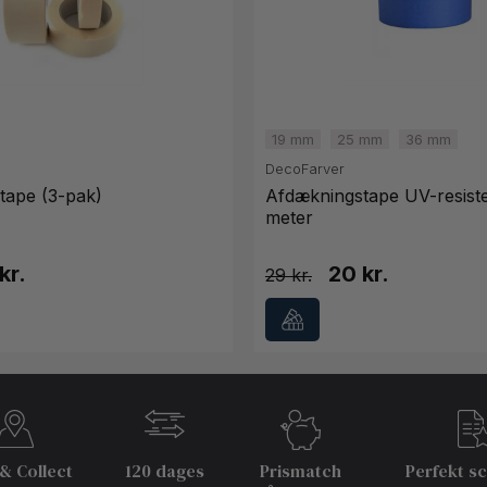
19 mm
25 mm
36 mm
DecoFarver
tape (3-pak)
Afdækningstape UV-resist
meter
kr.
20 kr.
29
 & Collect
120 dages
Prismatch
Perfekt s