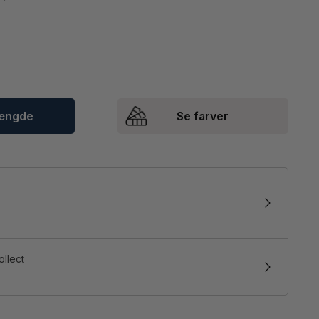
mængde
Se farver
ollect