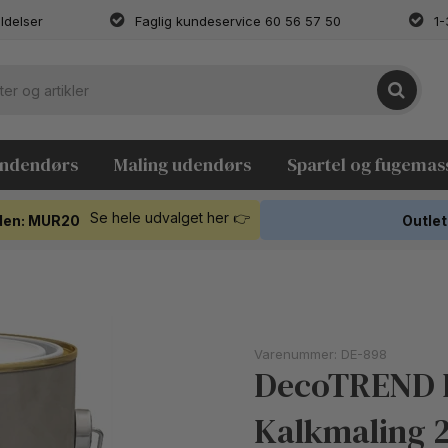
ldelser
Faglig kundeservice 60 56 57 50
1-
indendørs
Maling udendørs
Spartel og fugemas
Se hele udvalget her 👉
koden: MUR20
Outlet
Varenummer:
DE-898
DecoTREND 
Kalkmaling 2