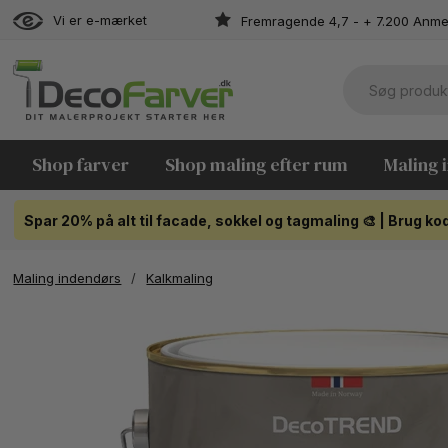
Vi er e-mærket
Fremragende 4,7 - + 7.200 Anme
Shop farver
Shop maling efter rum
Maling 
Spar 20% på alt til facade, sokkel og tagmaling 🎨 | Brug 
Maling indendørs
/
Kalkmaling