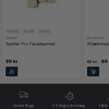
100 mm
50 mm
75 mm
Spekter
DecoFarver
Spekter Pro Facadepensel
Afdæknings
99 kr.
69 
85
Gratis fragt
1-3 dages levering
Click