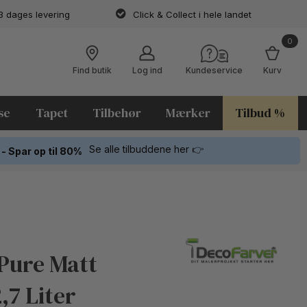
3 dages levering
Click & Collect i hele landet
0
Find butik
Log ind
Kundeservice
Kurv
se
Tapet
Tilbehør
Mærker
Tilbud %
Se alle tilbuddene her 👉
 - Spar op til 80%
Pure Matt
,7 Liter