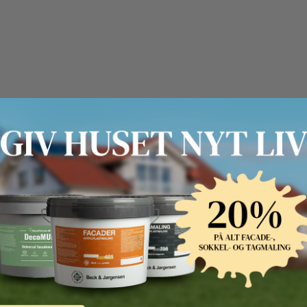
Ca. 1, helmat
Kan fortyndes med vand
Pensel
Ca.
8
m² pr. liter
1 time, overmalbar efter ca. 4 tim