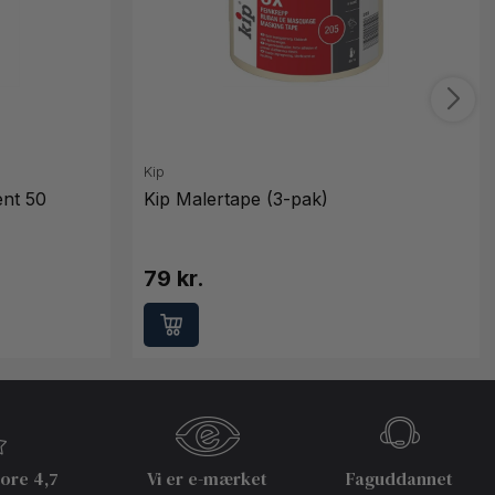
Kip
ent 50
Kip Malertape (3-pak)
79 kr.
core 4,7
Vi er e-mærket
Faguddannet