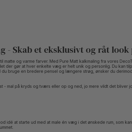
- Skab et eksklusivt og råt look
dest til matte og varme farver. Med Pure Matt kalkmaling fra vores 
r det der gør at hver enkelte væg er helt unik og personlig. Du kan ti
kal du bruge en bredere pensel og længere strøg, ønsker du derimod 
st - mal på kryds og tværs eller op og ned, jo mere vildt det bliver 
god idé at starte ud med at male én væg i det ønskede rum, som kan gi
rummet.