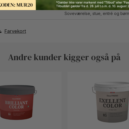
Fås i flere farver
Soveværelse, stue, entré og bør
Farvekort
Andre kunder kigger også på