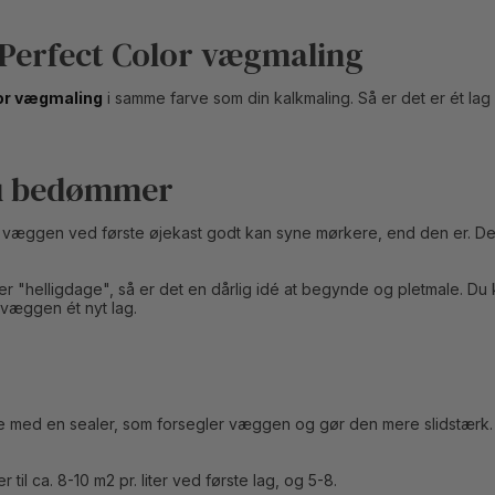
erfect Color vægmaling
or vægmaling
i samme farve som din kalkmaling. Så er det er ét lag k
du bedømmer
væggen ved første øjekast godt kan syne mørkere, end den er. Derfo
 "helligdage", så er det en dårlig idé at begynde og pletmale. Du ka
 væggen ét nyt lag.
tte med en sealer, som forsegler væggen og gør den mere slidstær
il ca. 8-10 m2 pr. liter ved første lag, og 5-8.