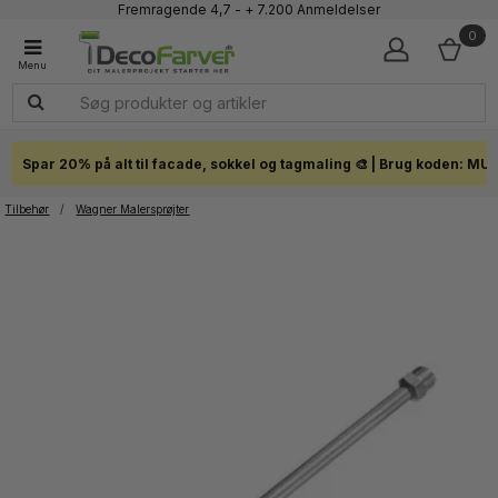
Fremragende 4,7 - + 7.200 Anmeldelser
Faglig kundeservice 60 56 57 50
0
1-3 dages levering
Click & Collect i hele landet
Spar 20% på alt til facade, sokkel og tagmaling 🎨 | Brug koden: MU
Tilbehør
/
Wagner Malersprøjter