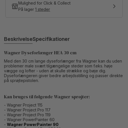
Mulighed for Click & Collect
På lager
1 steder
Beskrivelse
Specifikationer
Wagner Dyseforlænger HEA 30 cm
Med den 30 cm lange dyseforlænger fra Wagner kan du uden
problemer male svært tilgængelige steder som f.eks. høje
vægge og lofter - uden at skulle strække og bøje dig.
Dyseforlængeren giver bedre arbejdsstilling og passer direkte
på sprøjtepistolen.
Kan bruges til følgende Wagner sprøjter:
- Wagner Project 115
- Wagner Project Pro 117
- Wagner Project Pro 119
- Wagner PowerPainter 60
-
Wagner PowerPainter 90