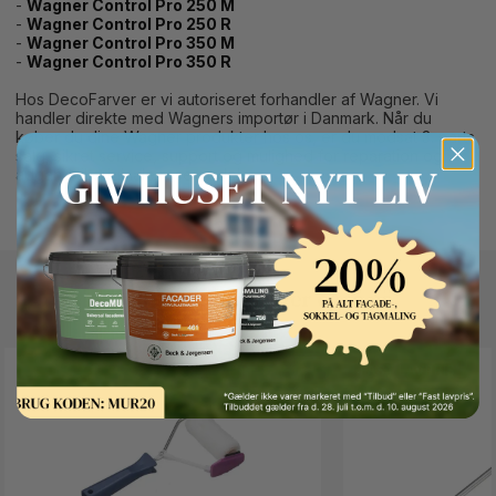
-
Wagner Control Pro 250 M
-
Wagner Control Pro 250 R
-
Wagner Control Pro 350 M
-
Wagner Control Pro 350 R
Hos DecoFarver er vi autoriseret forhandler af Wagner. Vi
handler direkte med Wagners importør i Danmark. Når du
køber du dine Wagner produkter hos os, er du modsat 3. parts
salg, sikret service, support og mulighed for reparation og
adgang til originale reservedele.
Button Text
Andre kunder kigger også på
FAST LAVPRIS