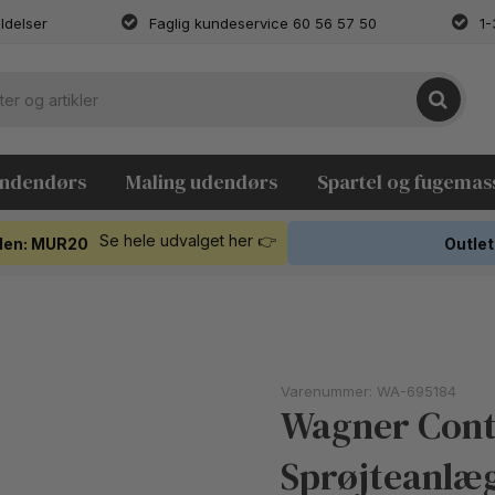
ldelser
Faglig kundeservice 60 56 57 50
1-
indendørs
Maling udendørs
Spartel og fugemas
Se hele udvalget her 👉
koden: MUR20
Outlet
Varenummer:
WA-695184
Wagner Cont
Sprøjteanlæ