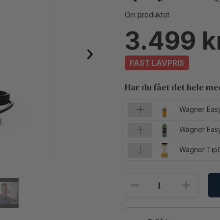
Om produktet
3.499
›
FAST LAVPRIS
Har du fået det hele m
Wagner Easy 
Wagner Easy 
Wagner TipC