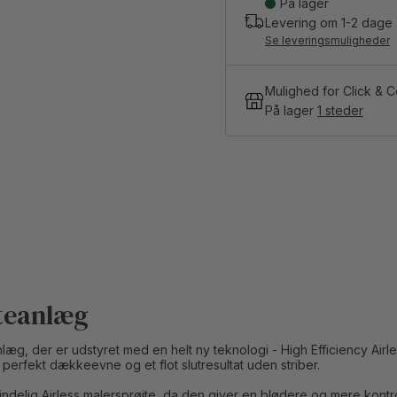
På lager
Levering om
1-2
dage
Se leveringsmuligheder
Mulighed for Click & C
På lager
1 steder
teanlæg
æg, der er udstyret med en helt ny teknologi - High Efficiency Airle
 perfekt dækkeevne og et flot slutresultat uden striber.
lmindelig Airless malersprøjte, da den giver en blødere og mere kon