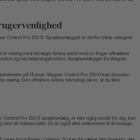
rugervenlighed
ner Control Pro 250 R. Sprøjteanlægget er derfor både velegnet
er nemlig med letvægts Airless pistol med to-finger-aftrækker
kontrol og høj betjeningskomfort. Sprøjteanlægget fra Wagner
kvadratmeter på få timer. Wagner Control Pro 250 R kan desuden
 maling. Den effektive Airless teknologi sikrer, at du ikke
r Control Pro 250 R sprøjteanlæg, er den rigtig model for dig, kan
ang med dit malerprojekt. Du er også altid velkommen til at besøge
på vores hovedlager i Odense. Du kan frit vælge den levering, der