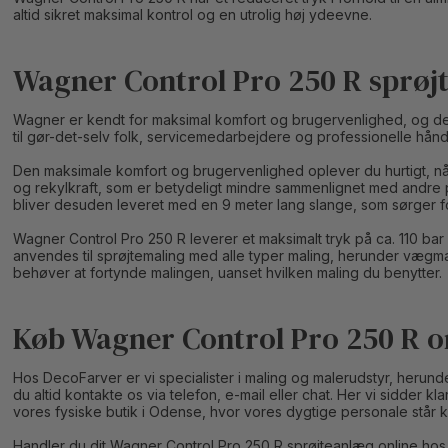
altid sikret maksimal kontrol og en utrolig høj ydeevne.
Wagner Control Pro 250 R sprøj
Wagner er kendt for maksimal komfort og brugervenlighed, og det
til gør-det-selv folk, servicemedarbejdere og professionelle hå
Den maksimale komfort og brugervenlighed oplever du hurtigt, nå
og rekylkraft, som er betydeligt mindre sammenlignet med andre p
bliver desuden leveret med en 9 meter lang slange, som sørger f
Wagner Control Pro 250 R leverer et maksimalt tryk på ca. 110 ba
anvendes til sprøjtemaling med alle typer maling, herunder vægmal
behøver at fortynde malingen, uanset hvilken maling du benytter.
Køb Wagner Control Pro 250 R o
Hos DecoFarver er vi specialister i maling og malerudstyr, herund
du altid kontakte os via telefon, e-mail eller chat. Her vi sidder 
vores fysiske butik i Odense, hvor vores dygtige personale står kla
Handler du dit Wagner Control Pro 250 R sprøjteanlæg online hos 