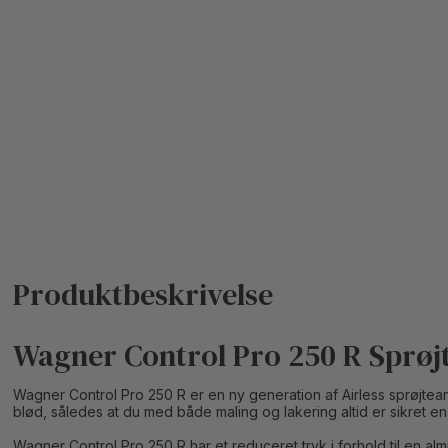
Wagner Control Pro 250 R Sprøj
Wagner Control Pro 250 R er en ny generation af Airless sprøjteanl
blød, således at du med både maling og lakering altid er sikret en
Wagner Control Pro 250 R har et reduceret tryk i forhold til en a