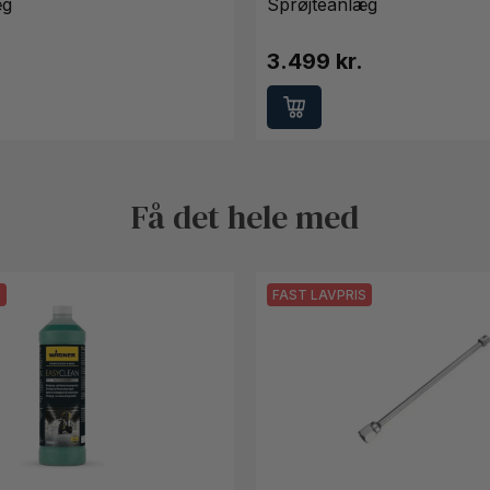
æg
Sprøjteanlæg
3.499 kr.
Få det hele med
S
FAST LAVPRIS