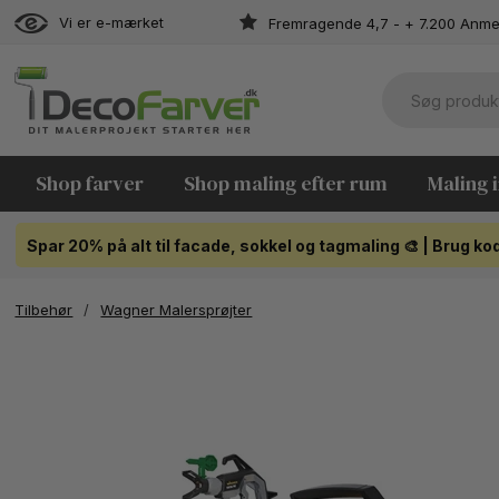
Vi er e-mærket
Fremragende 4,7 - + 7.200 Anme
Shop farver
Shop maling efter rum
Maling 
Spar 20% på alt til facade, sokkel og tagmaling 🎨 | Brug 
Tilbehør
/
Wagner Malersprøjter