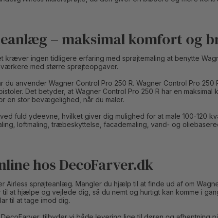
teanlæg – maksimal komfort og b
 kræver ingen tidligere erfaring med sprøjtemaling at benytte Wag
ndværkere med større sprøjteopgaver.
r du anvender Wagner Control Pro 250 R. Wagner Control Pro 250 R 
istoler. Det betyder, at Wagner Control Pro 250 R har en maksimal 
or en stor bevægelighed, når du maler.
r ved fuld ydeevne, hvilket giver dig mulighed for at male 100-120 
ing, loftmaling, træbeskyttelse, facademaling, vand- og oliebaserede
nline hos DecoFarver.dk
er Airless sprøjteanlæg. Mangler du hjælp til at finde ud af om Wagne
klar til at hjælpe og vejlede dig, så du nemt og hurtigt kan komme i g
r til at tage imod dig.
DecoFarver, tilbyder vi både levering lige til døren og afhentning 