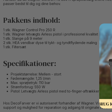
passer bedst til dig og dine behov.
Pakkens indhold:
1 stk. Wagner Control Pro 250 R
1 stk. Wagner letvægts Airless pistol i professionel kvalitet
1 stk. Slange på 9 meter
2 stk. HEA vendbar dyse til tykt- og tyndtflydende maling
1 stk. Filtersæt
Specifikationer:
Projektstørrelse: Mellem - stort
Fødemængde: 1,25 l/min
Max. sprøjtetryk: 110 bar
Strømforbrug: 550 W
Pistol: Letvægts Airless pistol med to-finger-aftrækker
Hos DecoFarver er vi autoriseret forhandler af Wagner. Vi handle
support og mulighed for reparation og adgang til originale reserv