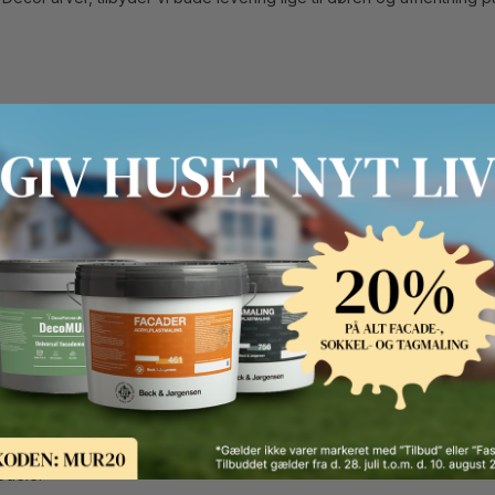
r direkte med Wagners importør i Danmark. Når du køber du dine Wagn
edele.