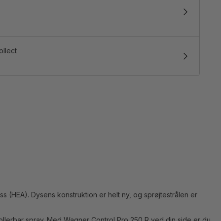
ollect
ss (HEA). Dysens konstruktion er helt ny, og sprøjtestrålen er
trollerbar spray. Med Wagner Control Pro 250 R ved din side er du