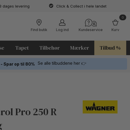
3 dages levering
Click & Collect i hele landet
0
Find butik
Log ind
Kundeservice
Kurv
se
Tapet
Tilbehør
Mærker
Tilbud %
Se alle tilbuddene her 👉
 - Spar op til 80%
rol Pro 250 R
g