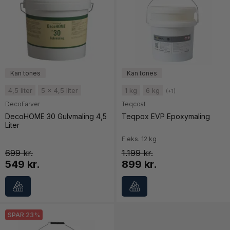
4,5 liter
5 x 4,5 liter
1 kg
6 kg
(+1)
DecoFarver
Teqcoat
DecoHOME 30 Gulvmaling 4,5
Teqpox EVP Epoxymaling
Liter
F.eks. 12 kg
699
1.199
549 kr.
899 kr.
SPAR 23%