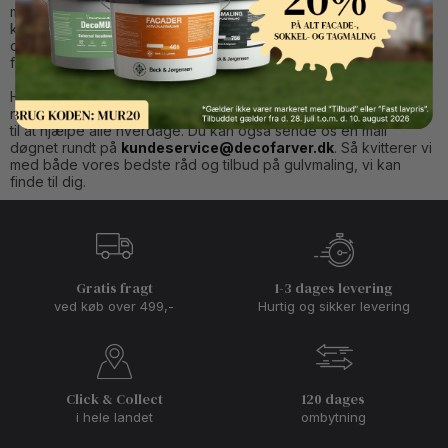
mærker på markedet og du behøver således ikke gå på
kompromis med kvaliteten. Derudover er vi eksperter i maling
og kan derfor fortælle dig en masse om de fordele, de
forskellige tilbud på gulvmaling byder på.
Har du brug for hjælp, kan du enten skrive til os på chatten
nederst til højre eller ringe på telefon 6056 5750. Vi sidder klar
til at hjælpe alle hverdage. Du kan også sende os en mail
døgnet rundt på
kundeservice@decofarver.dk
. Så kvitterer vi
med både vores bedste råd og tilbud på gulvmaling, vi kan
finde til dig.
Gratis fragt
1-3 dages levering
ved køb over 499,-
Hurtig og sikker levering
Click & Collect
120 dages
i hele landet
ombytning