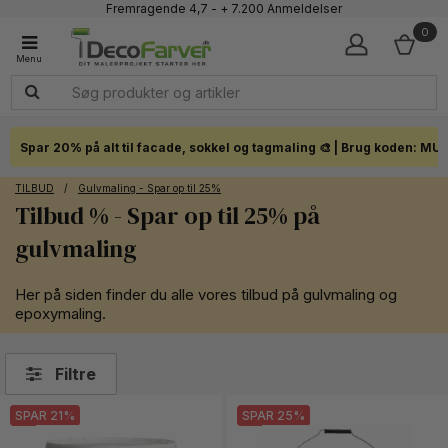
Fremragende 4,7 - + 7.200 Anmeldelser
Faglig kundeservice 60 56 57 50
0
1-3 dages levering
Click & Collect i hele landet
Spar 20% på alt til facade, sokkel og tagmaling 🎨 | Brug koden: MU
TILBUD
/
Gulvmaling - Spar op til 25%
Tilbud % - Spar op til 25% på
gulvmaling
Her på siden finder du alle vores tilbud på gulvmaling og
epoxymaling.
Filtre
SPAR 21%
SPAR 25%