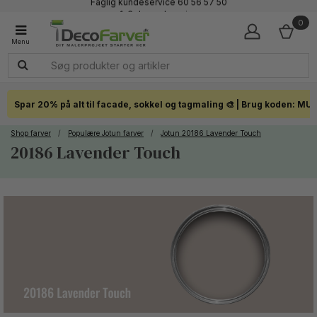
Faglig kundeservice 60 56 57 50
1-3 dages levering
0
Click & Collect i hele landet
Spar 20% på alt til facade, sokkel og tagmaling 🎨 | Brug koden: MU
Shop farver
/
Populære Jotun farver
/
Jotun 20186 Lavender Touch
20186 Lavender Touch