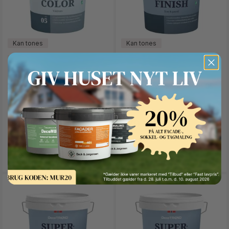
2,7 liter
9 liter
0,68 liter
2,7 liter
(+1)
(+1)
DecoFarver
DecoFarver
DecoTREND Aqua Color
DecoTREND Superfinish 05
Vådrumsmaling
Mat
F.eks. 2,7 Liter
F.eks. 2,7 Liter
Button Text
449 kr.
579 kr.