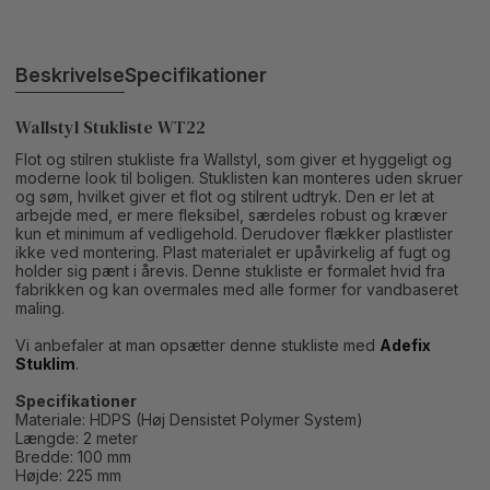
Beskrivelse
Specifikationer
Wallstyl Stukliste WT22
Flot og stilren stukliste fra Wallstyl, som giver et hyggeligt og
moderne look til boligen. Stuklisten kan monteres uden skruer
og søm, hvilket giver et flot og stilrent udtryk. Den er let at
arbejde med, er mere fleksibel, særdeles robust og kræver
kun et minimum af vedligehold. Derudover flækker plastlister
ikke ved montering. Plast materialet er upåvirkelig af fugt og
holder sig pænt i årevis. Denne stukliste er formalet hvid fra
fabrikken og kan overmales med alle former for vandbaseret
maling.
Vi anbefaler at man opsætter denne stukliste med
Adefix
Stuklim
.
Specifikationer
Materiale: HDPS (Høj Densistet Polymer System)
Længde: 2 meter
Bredde: 100 mm
Højde: 225 mm