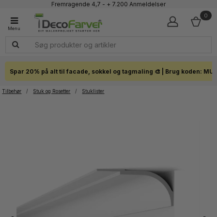
Fremragende 4,7 - + 7.200 Anmeldelser
Faglig kundeservice 60 56 57 50
0
1-3 dages levering
Click & Collect i hele landet
Spar 20% på alt til facade, sokkel og tagmaling 🎨 | Brug koden: MU
Tilbehør
/
Stuk og Rosetter
/
Stuklister