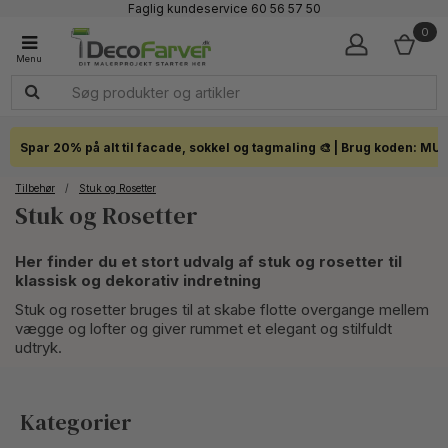
Faglig kundeservice 60 56 57 50
1-3 dages levering
0
Click & Collect i hele landet
Spar 20% på alt til facade, sokkel og tagmaling 🎨 | Brug koden: MU
Tilbehør
/
Stuk og Rosetter
Stuk og Rosetter
Her finder du et stort udvalg af stuk og rosetter til
klassisk og dekorativ indretning
Stuk og rosetter bruges til at skabe flotte overgange mellem
vægge og lofter og giver rummet et elegant og stilfuldt
udtryk.
Kategorier