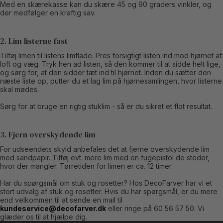
Med en skærekasse kan du skære 45 og 90 graders vinkler, og
der medfølger en kraftig sav.
2. Lim listerne fast
Tilføj limen til listens limflade. Pres forsigtigt listen ind mod hjørnet af
loft og væg. Tryk hen ad listen, så den kommer til at sidde helt lige,
og sørg for, at den sidder tæt ind til hjørnet. Inden du sætter den
næste liste op, putter du et lag lim på hjørnesamlingen, hvor listerne
skal mødes.
Sørg for at bruge en rigtig stuklim - så er du sikret et flot resultat.
3. Fjern overskydende lim
For udseendets skyld anbefales det at fjerne overskydende lim
med sandpapir. Tilføj evt. mere lim med en fugepistol de steder,
hvor der mangler. Tørretiden for limen er ca. 12 timer.
Har du spørgsmål om stuk og rosetter? Hos DecoFarver har vi et
stort udvalg af stuk og rosetter. Hvis du har spørgsmål, er du mere
end velkommen til at sende en mail til
kundeservice@decofarver.dk
eller ringe på 60 56 57 50. Vi
glæder os til at hjælpe dig.