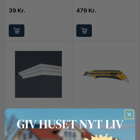
39 Kr.
479 Kr.
Tapetcompagniet
DVA
Marbet Stukliste E-7
Olfa Hobbykniv 18 mm