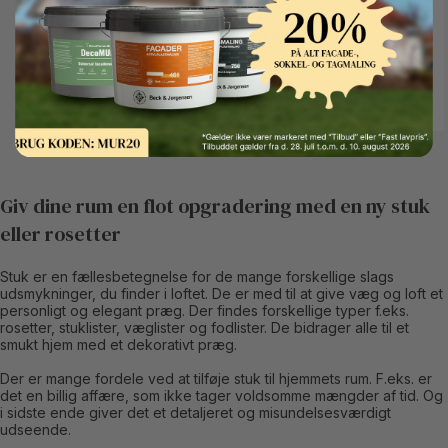
Button Text
59 Kr.
99 Kr.
Giv dine rum en flot opgradering med en ny stuk
eller rosetter
Stuk er en fællesbetegnelse for de mange forskellige slags
udsmykninger, du finder i loftet. De er med til at give væg og loft et
personligt og elegant præg. Der findes forskellige typer f.eks.
rosetter, stuklister, væglister og fodlister. De bidrager alle til et
smukt hjem med et dekorativt præg.
Der er mange fordele ved at tilføje stuk til hjemmets rum. F.eks. er
det en billig affære, som ikke tager voldsomme mængder af tid. Og
i sidste ende giver det et detaljeret og misundelsesværdigt
udseende.