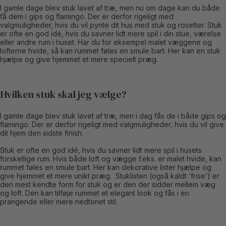
I gamle dage blev stuk lavet af træ, men nu om dage kan du både
få dem i gips og flamingo. Der er derfor rigeligt med
valgmuligheder, hvis du vil pynte dit hus med stuk og rosetter. Stuk
er ofte en god idé, hvis du savner lidt mere spil i din stue, værelse
eller andre rum i huset. Har du for eksempel malet væggene og
lofterne hvide, så kan rummet føles en smule bart. Her kan en stuk
hjælpe og give hjemmet et mere specielt præg.
Hvilken stuk skal jeg vælge?
I gamle dage blev stuk lavet af træ, men i dag fås de i både gips og
flamingo. Der er derfor rigeligt med valgmuligheder, hvis du vil give
dit hjem den sidste finish.
Stuk er ofte en god idé, hvis du savner lidt mere spil i husets
forskellige rum. Hvis både loft og vægge f.eks. er malet hvide, kan
rummet føles en smule bart. Her kan dekorative lister hjælpe og
give hjemmet et mere unikt præg.
Stuklisten (også kaldt ‘frise’) er
den mest kendte form for stuk og er den der sidder mellem væg
og loft. Den kan tilføje rummet et elegant look og fås i en
prangende eller mere nedtonet stil.