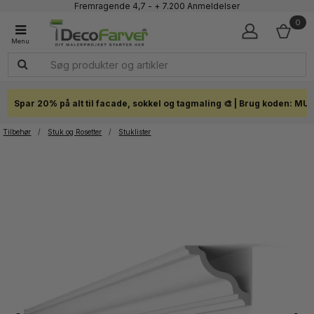
Fremragende 4,7 - + 7.200 Anmeldelser
Faglig kundeservice 60 56 57 50
0
1-3 dages levering
Click & Collect i hele landet
Spar 20% på alt til facade, sokkel og tagmaling 🎨 | Brug koden: MU
Tilbehør
/
Stuk og Rosetter
/
Stuklister