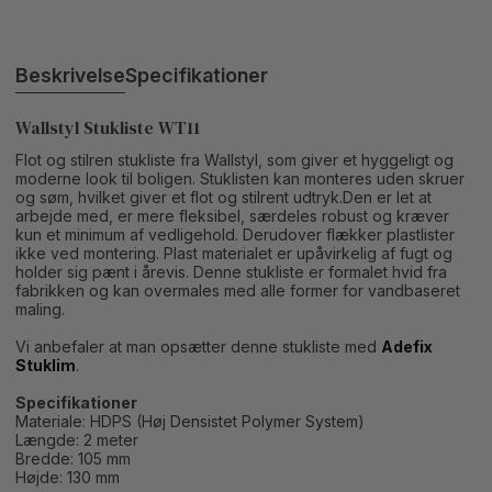
Beskrivelse
Specifikationer
Wallstyl Stukliste WT11
Flot og stilren stukliste fra Wallstyl, som giver et hyggeligt og
moderne look til boligen. Stuklisten kan monteres uden skruer
og søm, hvilket giver et flot og stilrent udtryk.Den er let at
arbejde med, er mere fleksibel, særdeles robust og kræver
kun et minimum af vedligehold. Derudover flækker plastlister
ikke ved montering. Plast materialet er upåvirkelig af fugt og
holder sig pænt i årevis. Denne stukliste er formalet hvid fra
fabrikken og kan overmales med alle former for vandbaseret
maling.
Vi anbefaler at man opsætter denne stukliste med
Adefix
Stuklim
.
Specifikationer
Materiale: HDPS (Høj Densistet Polymer System)
Længde: 2 meter
Bredde: 105 mm
Højde: 130 mm