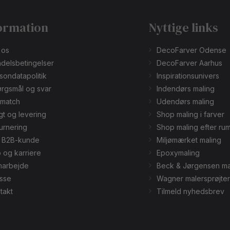
ormation
Nyttige links
 os
DecoFarver Odense
delsbetingelser
DecoFarver Aarhus
sondatapolitik
Inspirationsunivers
rgsmål og svar
Indendørs maling
smatch
Udendørs maling
gt og levering
Shop maling i farver
urnering
Shop maling efter ru
v B2B-kunde
Miljømærket maling
 og karriere
Epoxymaling
arbejde
Beck & Jørgensen ma
sse
Wagner malersprøjter
takt
Tilmeld nyhedsbrev