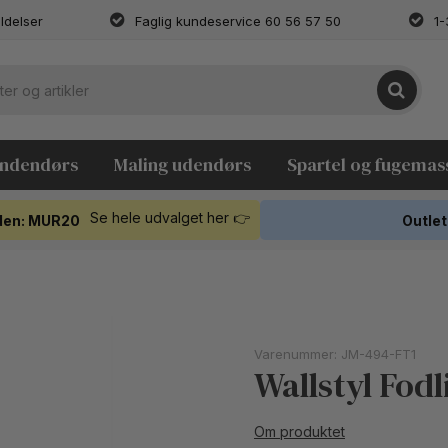
ldelser
Faglig kundeservice 60 56 57 50
1-
indendørs
Maling udendørs
Spartel og fugemas
Se hele udvalget her 👉
koden: MUR20
Outlet
Varenummer:
JM-494-FT1
Wallstyl Fodl
Om produktet