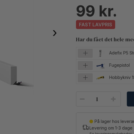
99
FAST LAVPRIS
›
Har du fået det hele m
Adefix P5 St
Fugepistol
Hobbykniv 
På lager hos lever
Levering om
1-3
dage