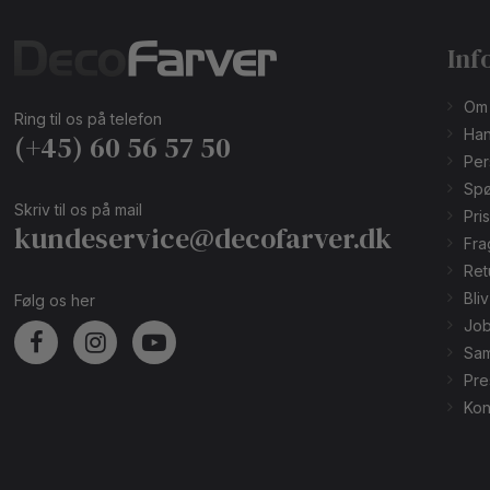
Inf
Om
Ring til os på telefon
Han
(+45) 60 56 57 50
Per
Spø
Skriv til os på mail
Pri
kundeservice@decofarver.dk
Fra
Ret
Bli
Følg os her
Job
Sam
Pre
Kon