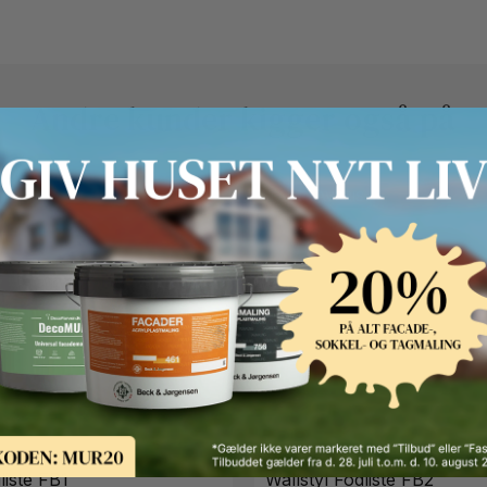
Andre kunder kigger også på
S
FAST LAVPRIS
Wallstyl
liste FB1
Wallstyl Fodliste FB2