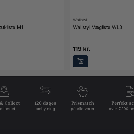
Wallstyl
ukliste M1
Wallstyl Vægliste WL3
119 kr.
 & Collect
120 dages
Prismatch
Perfekt s
le landet
ombytning
på alle varer
over 7.200 a