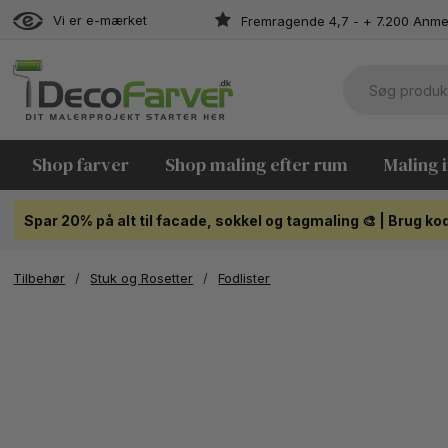
Vi er e-mærket
Fremragende 4,7 - + 7.200 Anme
Shop farver
Shop maling efter rum
Maling 
Spar 20% på alt til facade, sokkel og tagmaling 🎨 | Brug 
Tilbehør
/
Stuk og Rosetter
/
Fodlister