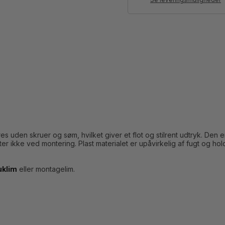
Se leveringsmuligheder
nteres uden skruer og søm, hvilket giver et flot og stilrent udtryk. De
r ikke ved montering. Plast materialet er upåvirkelig af fugt og hold
uklim
eller montagelim.