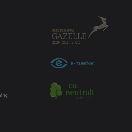
m
ling