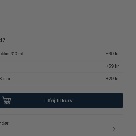
ed?
uklim 310 ml
+69 kr.
+59 kr.
18 mm
+29 kr.
Tilføj til kurv
andør