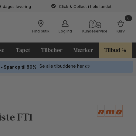
3 dages levering
Click & Collect i hele landet
0
Find butik
Log ind
Kundeservice
Kurv
se
Tapet
Tilbehør
Mærker
Tilbud %
Se alle tilbuddene her 👉
 - Spar op til 80%
iste FT1