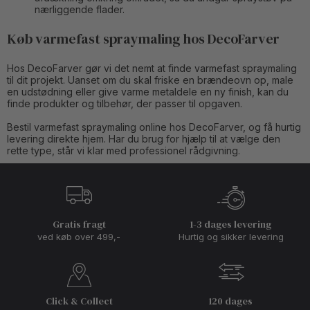
nærliggende flader.
Køb varmefast spraymaling hos DecoFarver
Hos DecoFarver gør vi det nemt at finde varmefast spraymaling
til dit projekt. Uanset om du skal friske en brændeovn op, male
en udstødning eller give varme metaldele en ny finish, kan du
finde produkter og tilbehør, der passer til opgaven.
Bestil varmefast spraymaling online hos DecoFarver, og få hurtig
levering direkte hjem. Har du brug for hjælp til at vælge den
rette type, står vi klar med professionel rådgivning.
Gratis fragt
1-3 dages levering
ved køb over 499,-
Hurtig og sikker levering
Click & Collect
120 dages