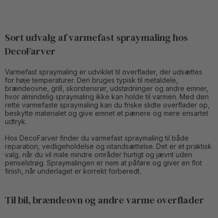
Sort udvalg af varmefast spraymaling hos
DecoFarver
Varmefast spraymaling er udviklet til overflader, der udsættes
for høje temperaturer. Den bruges typisk til metaldele,
brændeovne, grill, skorstensrør, udstødninger og andre emner,
hvor almindelig spraymaling ikke kan holde til varmen. Med den
rette varmefaste spraymaling kan du friske slidte overflader op,
beskytte materialet og give emnet et pænere og mere ensartet
udtryk.
Hos DecoFarver finder du varmefast spraymaling til både
reparation, vedligeholdelse og istandsættelse. Det er et praktisk
valg, når du vil male mindre områder hurtigt og jævnt uden
penselstrøg. Spraymalingen er nem at påføre og giver en flot
finish, når underlaget er korrekt forberedt.
Til bil, brændeovn og andre varme overflader