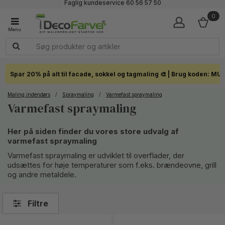
Faglig kundeservice 60 56 57 50
1-3 dages levering
0
Click & Collect i hele landet
Spar 20% på alt til facade, sokkel og tagmaling 🎨 | Brug koden: MU
Maling indendørs
/
Spraymaling
/
Varmefast spraymaling
Varmefast spraymaling
Her på siden finder du vores store udvalg af
varmefast spraymaling
Varmefast spraymaling er udviklet til overflader, der
udsættes for høje temperaturer som f.eks. brændeovne, grill
og andre metaldele.
Filtre