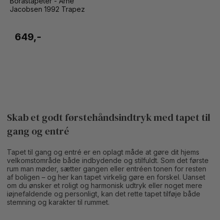
Boråstapeter - Arne
Jacobsen 1992 Trapez
649,-
Skab et godt førstehåndsindtryk med tapet til
gang og entré
Tapet til gang og entré er en oplagt måde at gøre dit hjems
velkomstområde både indbydende og stilfuldt. Som det første
rum man møder, sætter gangen eller entréen tonen for resten
af boligen – og her kan tapet virkelig gøre en forskel. Uanset
om du ønsker et roligt og harmonisk udtryk eller noget mere
iøjnefaldende og personligt, kan det rette tapet tilføje både
stemning og karakter til rummet.