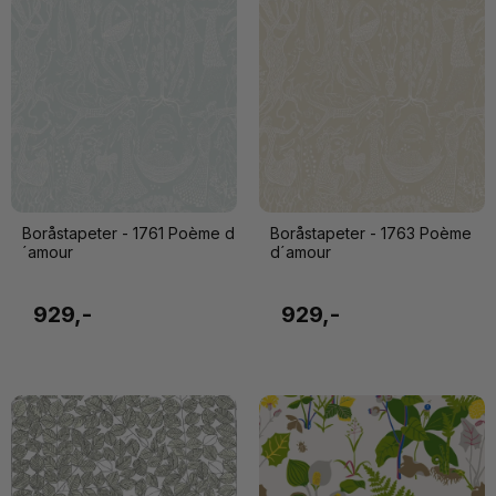
Boråstapeter - 1761 Poème d
Boråstapeter - 1763 Poème
´amour
d´amour
929,-
929,-