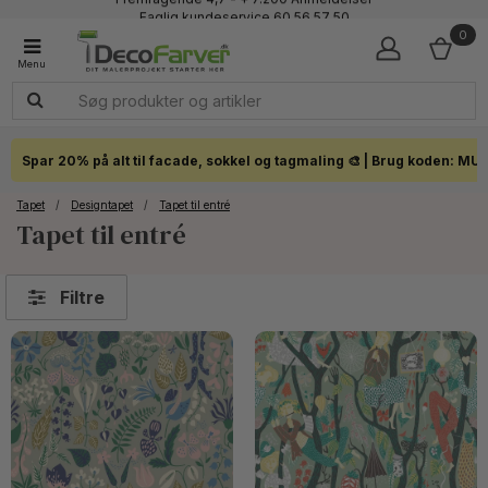
Faglig kundeservice 60 56 57 50
1-3 dages levering
0
Click & Collect i hele landet
Spar 20% på alt til facade, sokkel og tagmaling 🎨 | Brug koden: MU
Tapet
/
Designtapet
/
Tapet til entré
Tapet til entré
Filtre