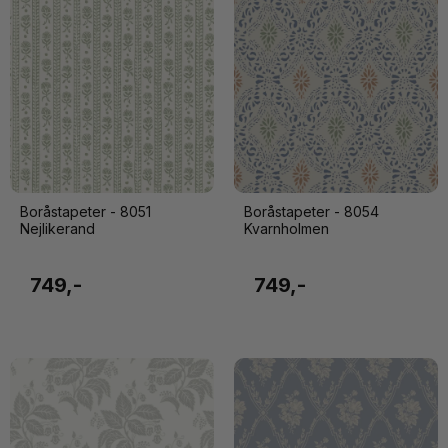
Boråstapeter - 8051
Boråstapeter - 8054
Nejlikerand
Kvarnholmen
749,-
749,-