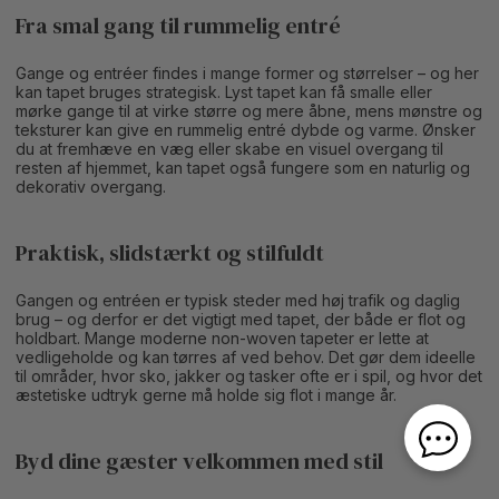
Fra smal gang til rummelig entré
Gange og entréer findes i mange former og størrelser – og her
kan tapet bruges strategisk. Lyst tapet kan få smalle eller
mørke gange til at virke større og mere åbne, mens mønstre og
teksturer kan give en rummelig entré dybde og varme. Ønsker
du at fremhæve en væg eller skabe en visuel overgang til
resten af hjemmet, kan tapet også fungere som en naturlig og
dekorativ overgang.
Praktisk, slidstærkt og stilfuldt
Gangen og entréen er typisk steder med høj trafik og daglig
brug – og derfor er det vigtigt med tapet, der både er flot og
holdbart. Mange moderne non-woven tapeter er lette at
vedligeholde og kan tørres af ved behov. Det gør dem ideelle
til områder, hvor sko, jakker og tasker ofte er i spil, og hvor det
æstetiske udtryk gerne må holde sig flot i mange år.
Byd dine gæster velkommen med stil