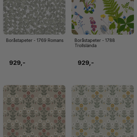
Boråstapeter - 1769 Romans
Boråstapeter - 1788
Trollslända
929,-
929,-