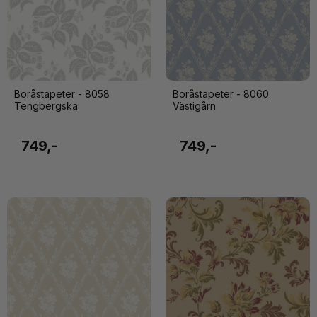
Boråstapeter - 8058
Boråstapeter - 8060
Tengbergska
Västigårn
749,-
749,-