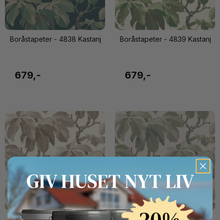
Boråstapeter - 4838 Kastanj
Boråstapeter - 4839 Kastanj
679,-
679,-
Button Text