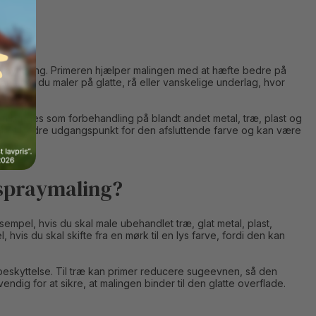
spraymaling. Primeren hjælper malingen med at hæfte bedre på
t, når du maler på glatte, rå eller vanskelige underlag, hvor
an bruges som forbehandling på blandt andet metal, træ, plast og
er et bedre udgangspunkt for den afsluttende farve og kan være
 spraymaling?
empel, hvis du skal male ubehandlet træ, glat metal, plast,
vis du skal skifte fra en mørk til en lys farve, fordi den kan
beskyttelse. Til træ kan primer reducere sugeevnen, så den
dig for at sikre, at malingen binder til den glatte overflade.