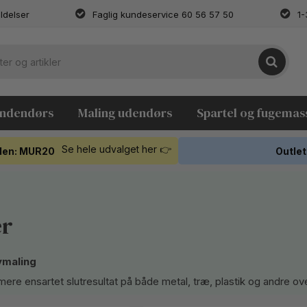
ldelser
Faglig kundeservice 60 56 57 50
1-
indendørs
Maling udendørs
Spartel og fugemas
Se hele udvalget her 👉
koden: MUR20
Outlet
er
ymaling
re ensartet slutresultat på både metal, træ, plastik og andre ove