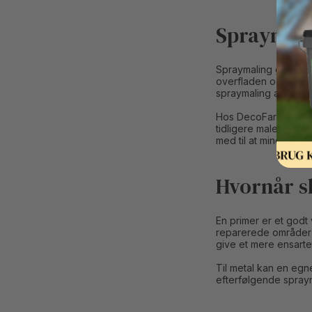
Spraymali
Spraymaling grunder,
overfladen og kan gi
spraymaling alene ka
Hos DecoFarver finde
tidligere malede ov
med til at mindske r
Hvornår sk
En primer er et godt
reparerede områder el
give et mere ensarte
Til metal kan en egn
efterfølgende sprayma