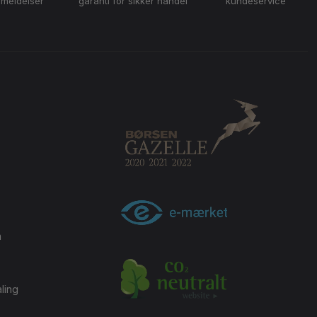
nmeldelser
garanti for sikker handel
kundeservice
m
ling