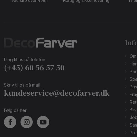
ved køb over 499,-
Hurtig og sikker levering
i he
Inf
Om
Ring til os på telefon
Han
(+45) 60 56 57 50
Per
Spø
Skriv til os på mail
Pri
kundeservice@decofarver.dk
Fra
Ret
Bli
Følg os her
Job
Sam
Pre