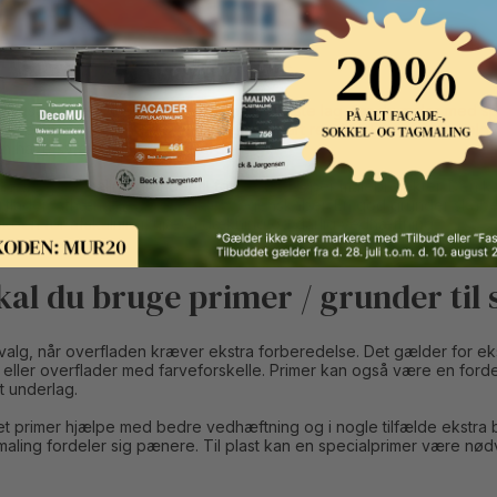
ng grunder / primer
 også kaldet primer, bruges som det første lag, før du maler med 
ve et mere jævnt, dækkende og holdbart resultat. Den er især relevan
n have svært ved at binde ordentligt.
r du spraymaling grunder til forskellige typer maleprojekter. Den k
erflader, afhængigt af produktets egenskaber. En god grunder skab
isikoen for afskalning, ujævn dækning og dårlig vedhæftning.
al du bruge primer / grunder til
 valg, når overfladen kræver ekstra forberedelse. Det gælder for eks
ler overflader med farveforskelle. Primer kan også være en fordel, h
t underlag.
et primer hjælpe med bedre vedhæftning og i nogle tilfælde ekstra 
ling fordeler sig pænere. Til plast kan en specialprimer være nødven