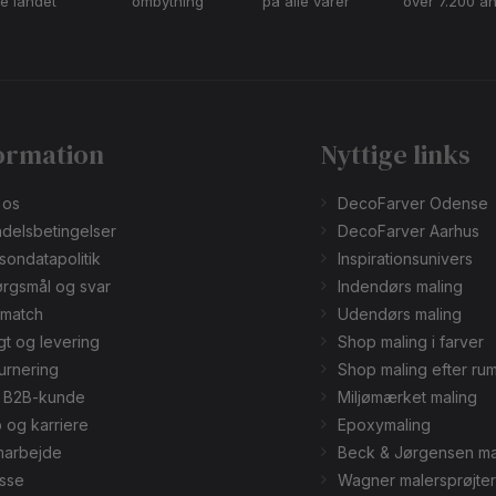
le landet
ombytning
på alle varer
over 7.200 a
ormation
Nyttige links
 os
DecoFarver Odense
delsbetingelser
DecoFarver Aarhus
sondatapolitik
Inspirationsunivers
rgsmål og svar
Indendørs maling
smatch
Udendørs maling
gt og levering
Shop maling i farver
urnering
Shop maling efter ru
v B2B-kunde
Miljømærket maling
 og karriere
Epoxymaling
arbejde
Beck & Jørgensen ma
sse
Wagner malersprøjter