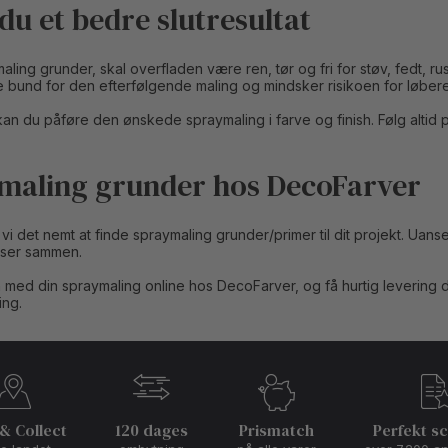
du et bedre slutresultat
ling grunder, skal overfladen være ren, tør og fri for støv, fedt, ru
 bund for den efterfølgende maling og mindsker risikoen for løbere
kan du påføre den ønskede spraymaling i farve og finish. Følg altid pr
maling grunder hos DecoFarver
 det nemt at finde spraymaling grunder/primer til dit projekt. Uanse
sser sammen.
med din spraymaling online hos DecoFarver, og få hurtig levering dir
ing.
 & Collect
120 dages
Prismatch
Perfekt s