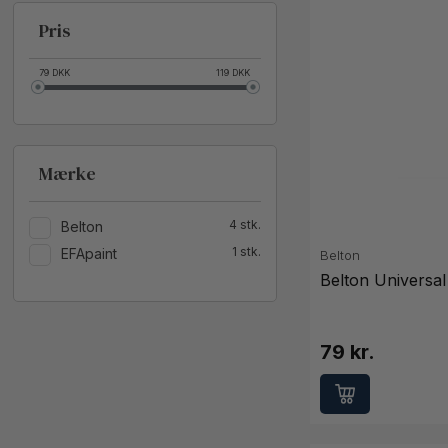
Pris
79
DKK
119
DKK
Mærke
4
Belton
1
EFApaint
Belton
Belton Universa
79 kr.