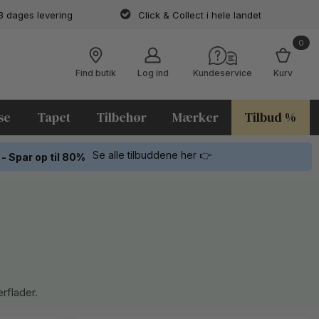
3 dages levering
Click & Collect i hele landet
0
Find butik
Log ind
Kundeservice
Kurv
se
Tapet
Tilbehør
Mærker
Tilbud %
Se alle tilbuddene her 👉
 - Spar op til 80%
rflader.