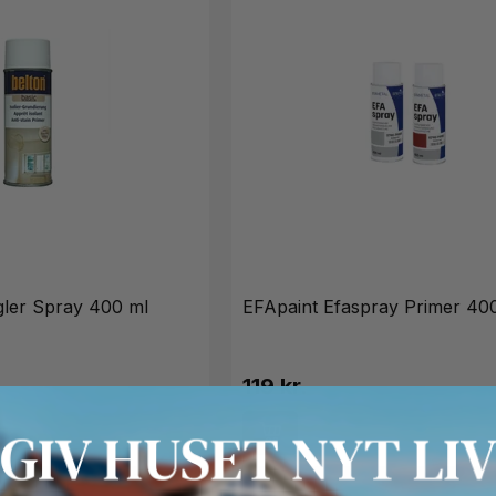
gler Spray 400 ml
EFApaint Efaspray Primer 40
119 kr.