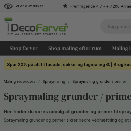
Vi er e-mærket
Fremragende 4,7 - + 7.200 Anme
Shop farver
Shop maling efter rum
Maling 
Spar 20% på alt til facade, sokkel og tagmaling 🎨 | Brug 
Maling indendørs
/
Spraymaling
/
Spraymaling grunder / primer
Spraymaling grunder / prim
Her finder du vores udvalg af grunder og primer til spra
Spraymaling grunder og primer sikrer bedre vedhæftning og et me