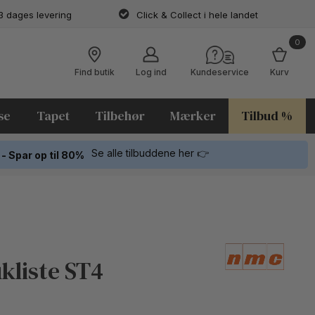
3 dages levering
Click & Collect i hele landet
0
Find butik
Log ind
Kundeservice
Kurv
se
Tapet
Tilbehør
Mærker
Tilbud %
Se alle tilbuddene her 👉
 - Spar op til 80%
kliste ST4