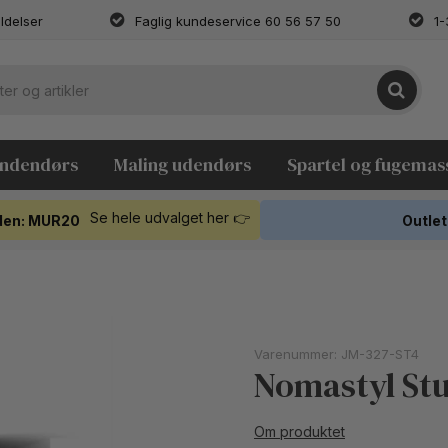
ldelser
Faglig kundeservice 60 56 57 50
1-
indendørs
Maling udendørs
Spartel og fugemas
Se hele udvalget her 👉
koden: MUR20
Outlet
Varenummer:
JM-327-ST4
Nomastyl Stu
Om produktet