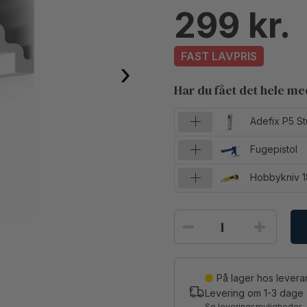
299
FAST LAVPRIS
›
Har du fået det hele m
Adefix P5 St
Fugepistol
Hobbykniv 
På lager hos lever
Levering om
1-3
dage