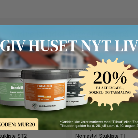
Andre kunder kigger også på
S
FAST LAVPRIS
Nomastyl
ukliste ST2
Nomastyl Stukliste TI