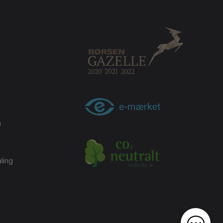
m
ling