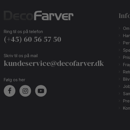
Inf
Om
Ring til os på telefon
Han
(+45) 60 56 57 50
Per
Spø
Skriv til os på mail
Pri
kundeservice@decofarver.dk
Fra
Ret
Bli
Følg os her
Job
Sam
Pre
Kon