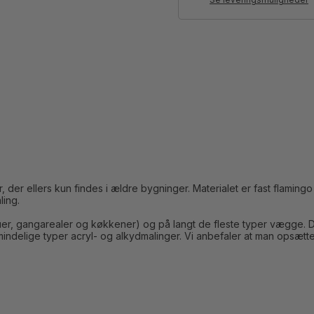
Se leveringsmuligheder
der ellers kun findes i ældre bygninger. Materialet er fast flamingo a
ling.
stuer, gangarealer og køkkener) og på langt de fleste typer vægge. 
ndelige typer acryl- og alkydmalinger. Vi anbefaler at man opsætt