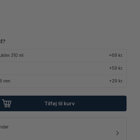
ed?
uklim 310 ml
+69 kr.
+59 kr.
18 mm
+29 kr.
Tilføj til kurv
andør