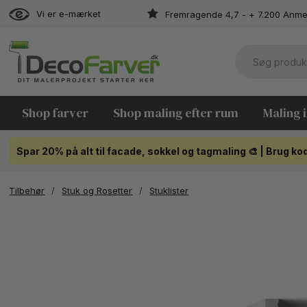
Vi er e-mærket
Fremragende 4,7 - + 7.200 Anme
Shop farver
Shop maling efter rum
Maling 
Spar 20% på alt til facade, sokkel og tagmaling 🎨 | Brug 
Tilbehør
/
Stuk og Rosetter
/
Stuklister