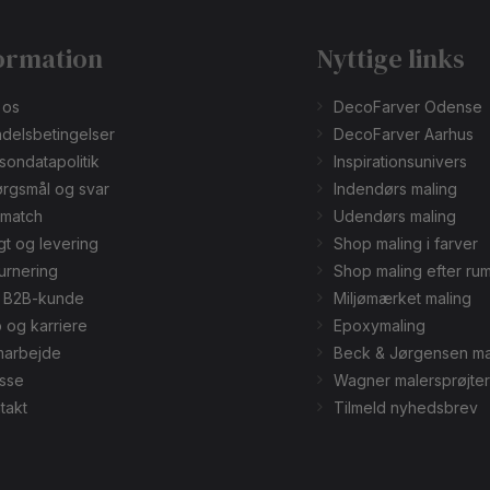
ormation
Nyttige links
 os
DecoFarver Odense
delsbetingelser
DecoFarver Aarhus
sondatapolitik
Inspirationsunivers
rgsmål og svar
Indendørs maling
smatch
Udendørs maling
gt og levering
Shop maling i farver
urnering
Shop maling efter ru
v B2B-kunde
Miljømærket maling
 og karriere
Epoxymaling
arbejde
Beck & Jørgensen ma
sse
Wagner malersprøjter
takt
Tilmeld nyhedsbrev