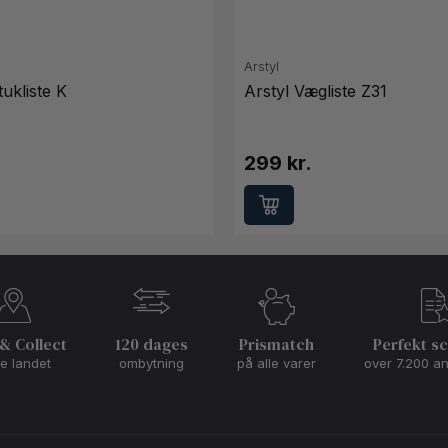
Arstyl
ukliste K
Arstyl Vægliste Z31
299 kr.
 & Collect
120 dages
Prismatch
Perfekt s
le landet
ombytning
på alle varer
over 7.200 a