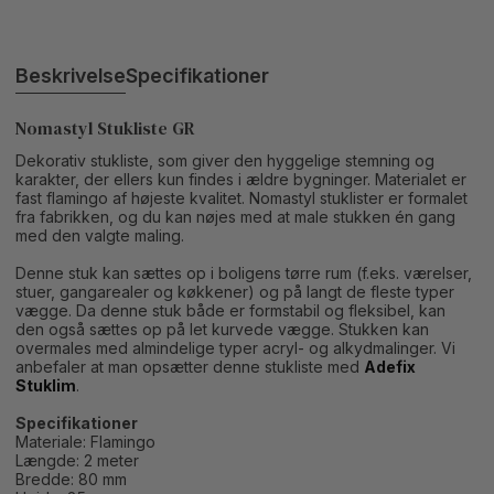
Beskrivelse
Specifikationer
Nomastyl Stukliste GR
Dekorativ stukliste, som giver den hyggelige stemning og
karakter, der ellers kun findes i ældre bygninger. Materialet er
fast flamingo af højeste kvalitet. Nomastyl stuklister er formalet
fra fabrikken, og du kan nøjes med at male stukken én gang
med den valgte maling.
Denne stuk kan sættes op i boligens tørre rum (f.eks. værelser,
stuer, gangarealer og køkkener) og på langt de fleste typer
vægge. Da denne stuk både er formstabil og fleksibel, kan
den også sættes op på let kurvede vægge. Stukken kan
overmales med almindelige typer acryl- og alkydmalinger. Vi
anbefaler at man opsætter denne stukliste med
Adefix
Stuklim
.
Specifikationer
Materiale: Flamingo
Længde: 2 meter
Bredde: 80 mm