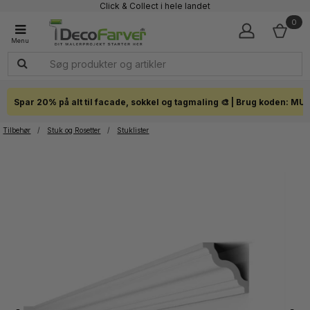
Click & Collect i hele landet
0
Spar 20% på alt til facade, sokkel og tagmaling 🎨 | Brug koden: MU
Tilbehør
/
Stuk og Rosetter
/
Stuklister