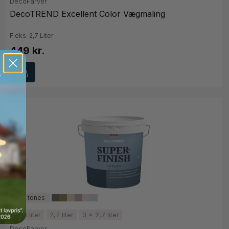
DecoFarver
DecoTREND Excellent Color Vægmaling
F.eks. 2,7 Liter
449 kr.
0,68 liter
2,7 liter
3 x 2,7 liter
DecoFarver