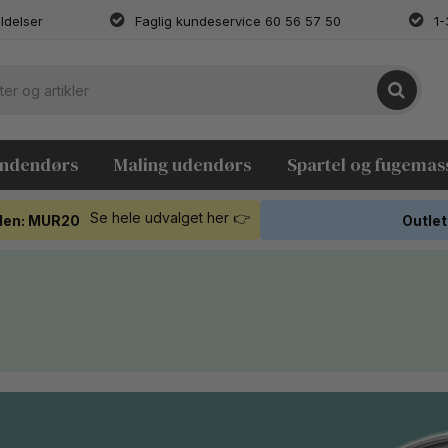
ldelser
Faglig kundeservice 60 56 57 50
1-
indendørs
Maling udendørs
Spartel og fugemas
Se hele udvalget her 👉
koden: MUR20
Outlet