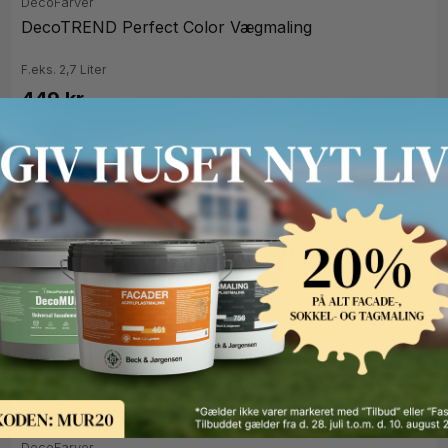
DecoFarver
DecoTREND Perfect Color Vægmaling
F.eks. 2,7 Liter
449 kr.
2,7 liter
9 liter
5 x 9 liter
DecoFarver