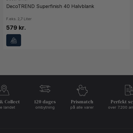
DecoTREND Superfinish 40 Halvblank
F.eks. 2,7 Liter
579 kr.
 & Collect
120 dages
Prismatch
Perfekt s
le landet
ombytning
på alle varer
over 7.200 a