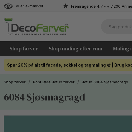
Vi er e-mærket
Fremragende 4,7 - + 7.200 Anme
Shop farver
Shop maling efter rum
Maling 
Spar 20% på alt til facade, sokkel og tagmaling 🎨 | Brug 
Shop farver
/
Populære Jotun farver
/
Jotun 6084 Sjøsmagragd
6084 Sjøsmagragd