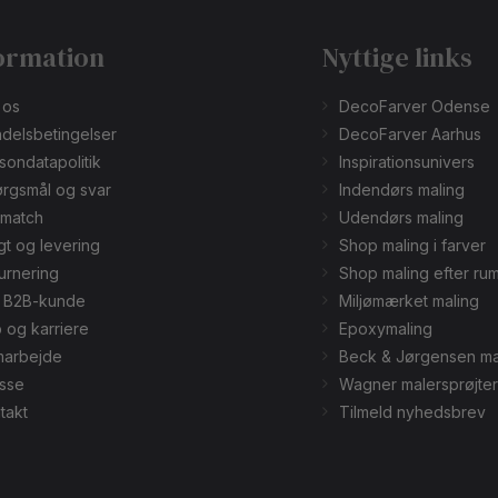
ormation
Nyttige links
 os
DecoFarver Odense
delsbetingelser
DecoFarver Aarhus
sondatapolitik
Inspirationsunivers
rgsmål og svar
Indendørs maling
smatch
Udendørs maling
gt og levering
Shop maling i farver
urnering
Shop maling efter ru
v B2B-kunde
Miljømærket maling
 og karriere
Epoxymaling
arbejde
Beck & Jørgensen ma
sse
Wagner malersprøjter
takt
Tilmeld nyhedsbrev