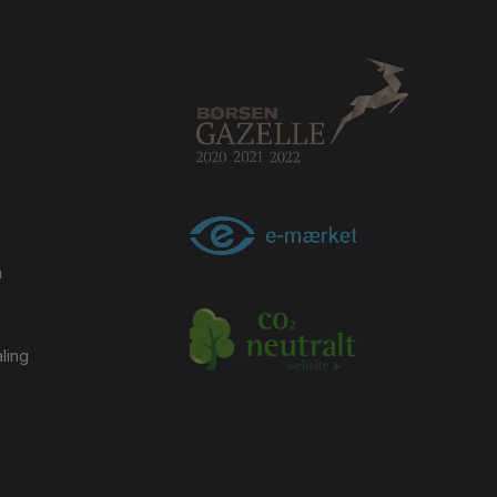
m
ling