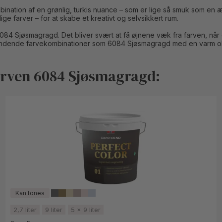
ion af en grønlig, turkis nuance – som er lige så smuk som en æde
e farver – for at skabe et kreativt og selvsikkert rum.
6084 Sjøsmagragd. Det bliver svært at få øjnene væk fra farven, når 
ændende farvekombinationer som 6084 Sjøsmagragd med en varm 
arven 6084 Sjøsmagragd:
2,7 liter
9 liter
5 x 9 liter