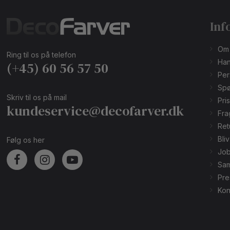
Inf
Om
Ring til os på telefon
Han
(+45) 60 56 57 50
Per
Spø
Skriv til os på mail
Pri
kundeservice@decofarver.dk
Fra
Ret
Bli
Følg os her
Job
Sam
Pre
Kon