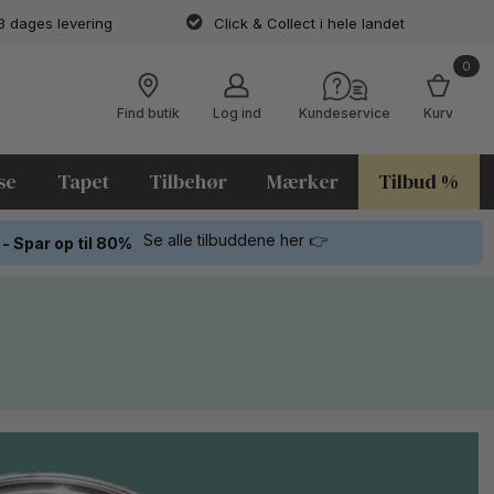
3 dages levering
Click & Collect i hele landet
0
Find butik
Log ind
Kundeservice
Kurv
se
Tapet
Tilbehør
Mærker
Tilbud %
Se alle tilbuddene her 👉
 - Spar op til 80%