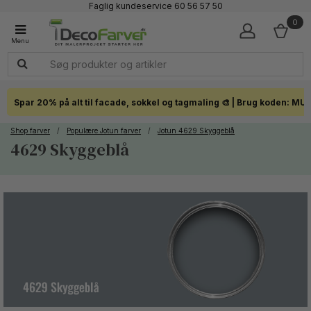
Faglig kundeservice 60 56 57 50
1-3 dages levering
0
Click & Collect i hele landet
Spar 20% på alt til facade, sokkel og tagmaling 🎨 | Brug koden: MU
Shop farver
/
Populære Jotun farver
/
Jotun 4629 Skyggeblå
4629 Skyggeblå