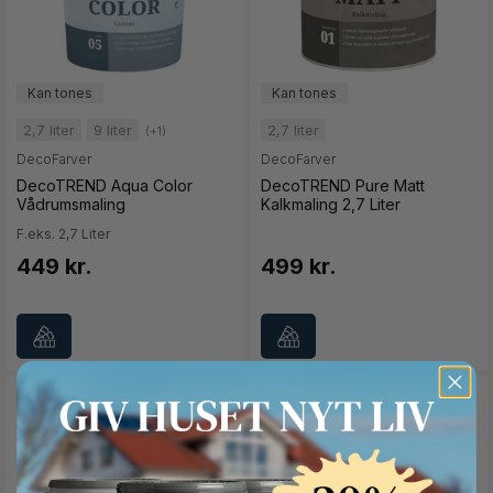
2,7 liter
9 liter
2,7 liter
(+1)
DecoFarver
DecoFarver
DecoTREND Aqua Color
DecoTREND Pure Matt
Vådrumsmaling
Kalkmaling 2,7 Liter
F.eks. 2,7 Liter
449 kr.
499 kr.
SPAR 36%