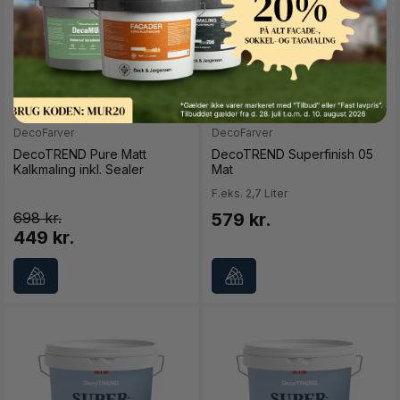
Button Text
2,7 liter
0,68 liter
2,7 liter
(+1)
DecoFarver
DecoFarver
DecoTREND Pure Matt
DecoTREND Superfinish 05
Kalkmaling inkl. Sealer
Mat
F.eks. 2,7 Liter
698
579 kr.
449 kr.