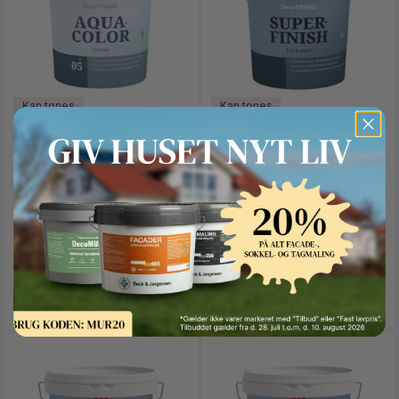
2,7 liter
9 liter
0,68 liter
2,7 liter
(+1)
(+1)
DecoFarver
DecoFarver
DecoTREND Aqua Color
DecoTREND Superfinish 05
Vådrumsmaling
Mat
F.eks. 2,7 Liter
F.eks. 2,7 Liter
Button Text
449 kr.
579 kr.