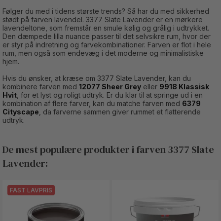
Følger du med i tidens største trends? Så har du med sikkerhed
stødt på farven lavendel. 3377 Slate Lavender er en mørkere
lavendeltone, som fremstår en smule kølig og grålig i udtrykket.
Den dæmpede lilla nuance passer til det selvsikre rum, hvor der
er styr på indretning og farvekombinationer. Farven er flot i hele
rum, men også som endevæg i det moderne og minimalistiske
hjem.
Hvis du ønsker, at kræse om 3377 Slate Lavender, kan du
kombinere farven med
12077 Sheer Grey
eller
9918 Klassisk
Hvit
, for et lyst og roligt udtryk. Er du klar til at springe ud i en
kombination af flere farver, kan du matche farven med
6379
Cityscape
, da farverne sammen giver rummet et flatterende
udtryk.
De mest populære produkter i farven 3377 Slate
Lavender:
FAST LAVPRIS