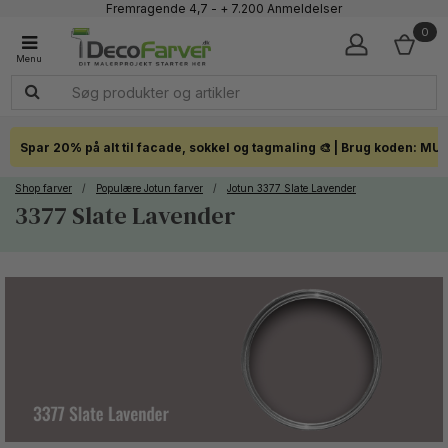
Fremragende 4,7 - + 7.200 Anmeldelser
Faglig kundeservice 60 56 57 50
0
1-3 dages levering
Click & Collect i hele landet
Spar 20% på alt til facade, sokkel og tagmaling 🎨 | Brug koden: MU
Shop farver
/
Populære Jotun farver
/
Jotun 3377 Slate Lavender
3377 Slate Lavender