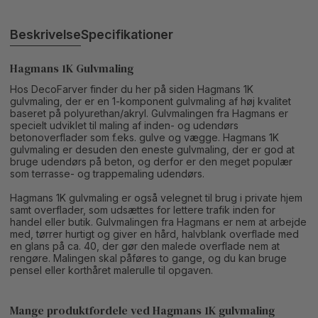
Beskrivelse
Specifikationer
Hagmans 1K Gulvmaling
Hos DecoFarver finder du her på siden Hagmans 1K
gulvmaling, der er en 1-komponent gulvmaling af høj kvalitet
baseret på polyurethan/akryl. Gulvmalingen fra Hagmans er
specielt udviklet til maling af inden- og udendørs
betonoverflader som f.eks. gulve og vægge. Hagmans 1K
gulvmaling er desuden den eneste gulvmaling, der er god at
bruge udendørs på beton, og derfor er den meget populær
som terrasse- og trappemaling udendørs.
Hagmans 1K gulvmaling er også velegnet til brug i private hjem
samt overflader, som udsættes for lettere trafik inden for
handel eller butik. Gulvmalingen fra Hagmans er nem at arbejde
med, tørrer hurtigt og giver en hård, halvblank overflade med
en glans på ca. 40, der gør den malede overflade nem at
rengøre. Malingen skal påføres to gange, og du kan bruge
pensel eller korthåret malerulle til opgaven.
Mange produktfordele ved Hagmans 1K gulvmaling