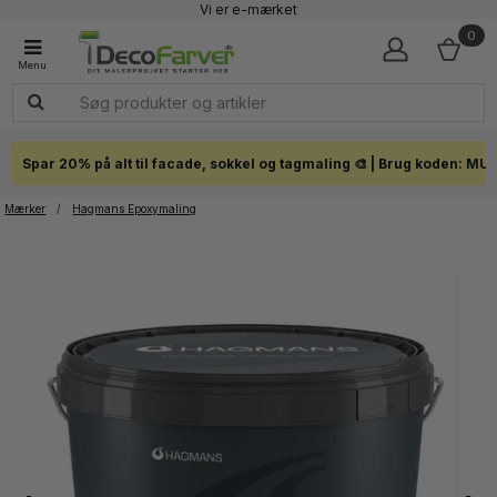
Vi er e-mærket
Fremragende 4,7 - + 7.200 Anmeldelser
0
Faglig kundeservice 60 56 57 50
1-3 dages levering
Click & Collect i hele landet
Spar 20% på alt til facade, sokkel og tagmaling 🎨 | Brug koden: MU
Mærker
/
Hagmans Epoxymaling