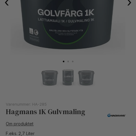
‹
›
Varenummer:
HA-285
Hagmans 1K Gulvmaling
Om produktet
F.eks. 2,7 Liter