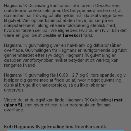
Hagmans 1K Gulvmaling kan tones i alle farver i DecoFarvers
omfattende farvekollektioner. Det betyder med andre ord, at
du næsten har frit valg på alle hylder, når du skal vælge farve
til gulvet. Vær opmærksom på at den farve, du ser på en
computerskærm, aldrig vil være fuldstændig identisk med,
hvordan farven ser ud i virkeligheden. Hvis du er i tvivl, kan det
være en god idé at bestille et
farvekort
først.
Hagmans 1K gulvmaling giver en halvblank og diffusionsåben
overflade. Gulvmalingen fra Hagmans er hurtigtørrende og fuldt
gennemhærdet efter syv døgn. Hagmans 1K gulvmaling er
desuden vandfortyndbar, hvilket betyder at dit værktøj kan
rengøres i vand.
Hagmans 1K gulvmaling fås i 0,68 - 2,7 og 9 liters spande, og vi
hjælper dig gerne med at finde ud af, hvor meget gulvmaling
du skal bruge til dit malerprojekt, så du ikke løber tør
undervejs.
Vidste du, at du også kan finde Hagmans 1K Gulvmaling i
mat
(glans 5)
, som giver dit træ- eller betongulv en flot mat
overflade.
Køb Hagmans 1K gulvmaling hos DecoFarver.dk