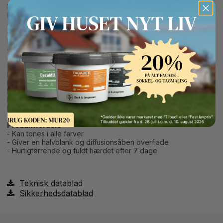
Her på siden kan du købe den smarte maling til dit gulv, nemlig
Hagmans 1K gulvmaling. Vi leverer gulvmalingen fra Hagmans til
dig inden for 1-3 hverdage, og dagen før levering modtager
du en SMS eller e-mail fra os. Husk, at du får gratis fragt på din
bestilling, når du køber for over 499,- her på webshoppen. Du
er også meget velkommen til at hente din Hagmans 1K
gulvmaling på vores hovedlager i Odense.
Button Text
Har du spørgsmål til Hagmans 1K gulvmaling, kan du altid
kontakte os via e-mail, telefon eller vores chat her på siden.
Her sidder vi klar til at hjælpe og guide dig, så du nemt og
hurtigt kan komme i gang med at male dine gulve med
Hagmans 1K gulvmaling.
Produktfordele
- Kan tones i alle farver
- Giver en halvblank og diffusionsåben overflade
- Hurtigtørrende og fuldt hærdet efter 7 dage
Teknisk datablad
Sikkerhedsdatablad