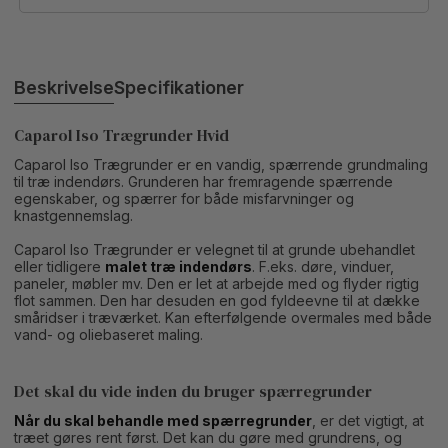
Beskrivelse
Specifikationer
Caparol Iso Trægrunder Hvid
Caparol Iso Trægrunder er en vandig, spærrende grundmaling
til træ indendørs. Grunderen har fremragende spærrende
egenskaber, og spærrer for både misfarvninger og
knastgennemslag.
Caparol Iso Trægrunder er velegnet til at grunde ubehandlet
eller tidligere
malet træ indendørs
. F.eks. døre, vinduer,
paneler, møbler mv. Den er let at arbejde med og flyder rigtig
flot sammen. Den har desuden en god fyldeevne til at dække
småridser i træværket. Kan efterfølgende overmales med både
vand- og oliebaseret maling.
Det skal du vide inden du bruger spærregrunder
Når du skal behandle med spærregrunder
, er det vigtigt, at
træet gøres rent først. Det kan du gøre med grundrens, og