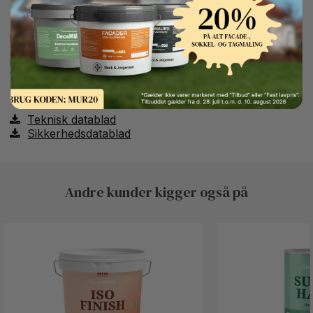
Button Text
Fare
H411 Giftig for vandlevende organismer, med langvarige
virkninger.
Teknisk datablad
Sikkerhedsdatablad
Andre kunder kigger også på