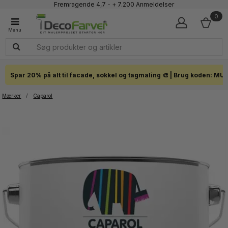
Fremragende 4,7 - + 7.200 Anmeldelser
Faglig kundeservice 60 56 57 50
0
1-3 dages levering
Click & Collect i hele landet
Spar 20% på alt til facade, sokkel og tagmaling 🎨 | Brug koden: MU
Mærker
/
Caparol