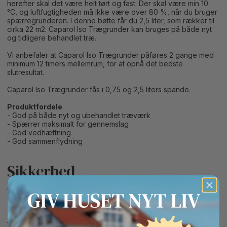
herefter skal det være helt tørt og fast. Der skal være min 10
°C, og luftfugtigheden må ikke være over 80 %, når du bruger
spærregrunderen. I denne bøtte får du 2,5 liter, som rækker til
cirka 22 m2. Caparol Iso Trægrunder kan bruges på både nyt
og tidligere behandlet træ.
Vi anbefaler at Caparol Iso Trægrunder påføres 2 gange med
minimum 12 timers mellemrum, for at opnå det bedste
slutresultat.
Caparol Iso Trægrunder fås i 0,75 og 2,5 liters spande.
Produktfordele
- God på både nyt og ubehandlet træværk
- Spærrer maksimalt for gennemslag
- God vedhæftning
- God sammenflydning
Sikkerhed
Vær opmærksom på, at dette produkt er faremærket: