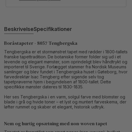
Beskrivelse
Specifikationer
Boråstapeter - 8057 Tengbergska
Tengbergska er et stormønstret tapet med rødder i 1800-tallets
franske tapettradition. De botaniske former folder sig ud i et
levende og elegant mønster, som oprindeligt blev håndtrykt og
importeret til Sverige. Forlægget stammer fra Nordisk Museums
samlinger og blev fundet i Tengbergska huset i Gøteborg, hvor
farvedirektør Isac Tengberg efter sigende selv tog
tapetprøverne hjem i begyndelsen af 1800-tallet. Dette
specifikke mønster dateres til 1830-1835.
Her ses Tengbergska i en varm, solgul farve med blomster og
blade i grå og hvide toner – et lyst og muntert farveskema, der
løfter rummet og skaber et elegant, historisk udtryk.
Nem og hurtig opsætning med non-woven tapet