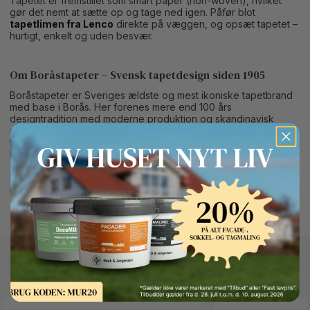
Tapetet er fremstillet som smart paper (non-woven), hvilket
gør det nemt at sætte op og tage ned igen. Påfør blot
tapetlimen fra Lenco
direkte på væggen, og opsæt tapetet –
hurtigt, enkelt og uden besvær.
Om Boråstapeter – Svensk tapetdesign siden 1905
Boråstapeter er Sveriges ældste og mest ikoniske tapetbrand
med base i Borås. Her forenes mere end 100 års
designtradition med moderne produktion og skandinavisk
æstetik. Resultatet er tapeter af høj kvalitet, der spænder fra
tidløse klassikere til innovative kollektioner, inspireret af natur,
kunst og nordisk designarv.
Bemærk:
Denne vare er en skaffevare og tages derfor ikke
retur.
Button Text
Andre kunder kigger også på