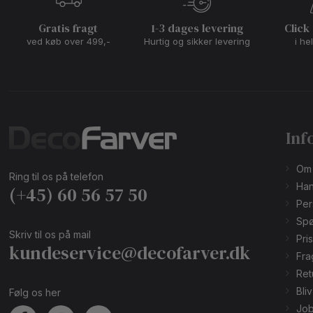
Gratis fragt
1-3 dages levering
Click
ved køb over 499,-
Hurtig og sikker levering
i he
Inf
Om
Ring til os på telefon
Han
(+45) 60 56 57 50
Per
Spø
Skriv til os på mail
Pri
kundeservice@decofarver.dk
Fra
Ret
Bli
Følg os her
Job