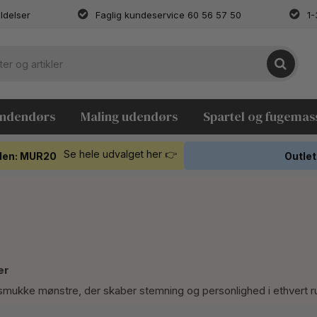
ldelser
Faglig kundeservice 60 56 57 50
1-
indendørs
Maling udendørs
Spartel og fugemas
Se hele udvalget her 👉
koden: MUR20
Outlet
er
og smukke mønstre, der skaber stemning og personlighed i ethvert 