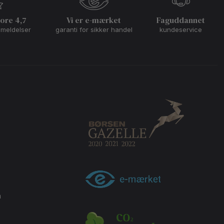
core 4,7
Vi er e-mærket
Faguddannet
nmeldelser
garanti for sikker handel
kundeservice
m