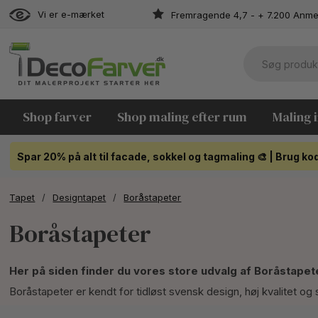
Vi er e-mærket
Fremragende 4,7 - + 7.200 Anme
Shop farver
Shop maling efter rum
Maling 
Spar 20% på alt til facade, sokkel og tagmaling 🎨 | Brug 
Tapet
/
Designtapet
/
Boråstapeter
Boråstapeter
Her på siden finder du vores store udvalg af Boråstapet
Boråstapeter er kendt for tidløst svensk design, høj kvalitet 