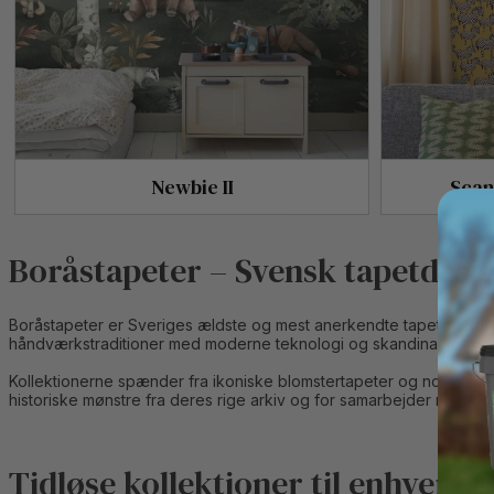
Newbie II
Scan
Boråstapeter – Svensk tapetdesig
Boråstapeter er Sveriges ældste og mest anerkendte tapetbrand me
håndværkstraditioner med moderne teknologi og skandinavisk des
Kollektionerne spænder fra ikoniske blomstertapeter og nostalgiske
historiske mønstre fra deres rige arkiv og for samarbejder med a
Tidløse kollektioner til enhver sti