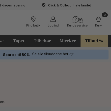
3 dages levering
Click & Collect i hele landet
0
Find butik
Log ind
Kundeservice
Kurv
se
Tapet
Tilbehør
Mærker
Tilbud %
Se alle tilbuddene her 👉
 - Spar op til 80%
rum.