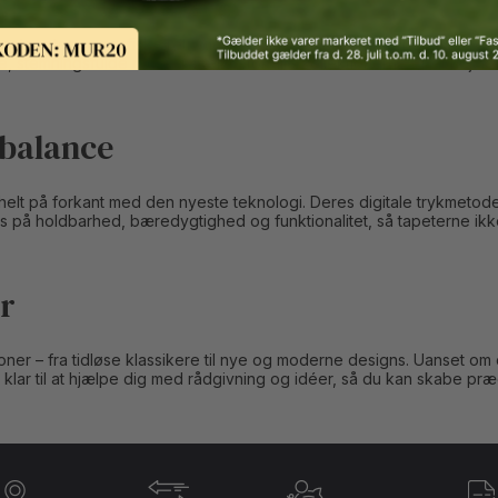
agetapeter og grafiske retrodesigns til elegante, moderne mønstre. 
 stemningsfulde motiver. Fælles for alle kollektionerne er et højt kv
 balance
helt på forkant med den nyeste teknologi. Deres digitale trykmetod
s på holdbarhed, bæredygtighed og funktionalitet, så tapeterne ik
er
ner – fra tidløse klassikere til nye og moderne designs. Uanset om du
år klar til at hjælpe dig med rådgivning og idéer, så du kan skabe p