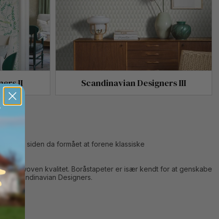
ers II
Scandinavian Designers III
 og har siden da formået at forene klassiske
r i non-woven kvalitet. Boråstapeter er især kendt for at genskabe
onen Scandinavian Designers.