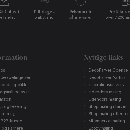
 & Collect
120 dages
Prismatch
Perfekt s
le landet
ombytning
på alle varer
over 7.200 a
ormation
Nyttige links
 os
DecoFarver Odense
delsbetingelser
DecoFarver Aarhus
sondatapolitik
Inspirationsunivers
rgsmål og svar
Indendørs maling
smatch
Udendørs maling
gt og levering
Shop maling i farver
urnering
Shop maling efter ru
v B2B-kunde
Miljømærket maling
 og karriere
Epoxymaling