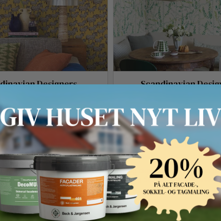
dinavian Designers
Scandinavian Design
n siden 1905
d rødder helt tilbage til 1905. Virksomheden blev grundlagt i Borås
ignæstetik.
 retrodesigns til moderne fototapeter og digitalt printede løsninge
nerkendte designere som Arne Jacobsen og Stig Lindberg i kollekti
l