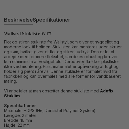
Beskrivelse
Specifikationer
Wallstyl Stukliste WT7
Flot og stilren stukliste fra Wallstyl, som giver et hyggeligt og
moderne look til boligen. Stuklisten kan monteres uden skruer
og søm, hvilket giver et flot og stilrent udtryk. Den er let at
arbejde med, er mere fleksibel, særdeles robust og kræver
kun et minimum af vedligehold. Derudover flækker plastlister
ikke ved montering. Plast materialet er upåvirkelig af fugt og
holder sig pænt i årevis. Denne stukliste er formalet hvid fra
fabrikken og kan overmales med alle former for vandbaseret
maling.
Vi anbefaler at man opsætter denne stukliste med
Adefix
Stuklim
.
Specifikationer
Materiale: HDPS (Høj Densistet Polymer System)
Længde: 2 meter
Bredde: 16 mm
Højde: 22 mm