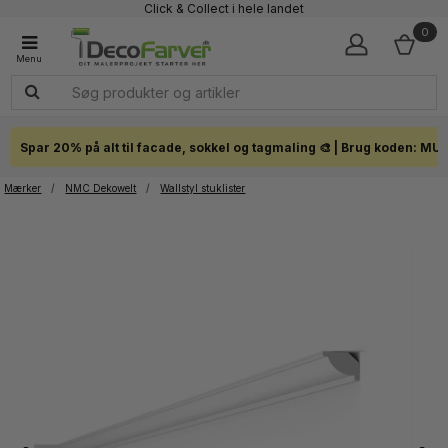
Click & Collect i hele landet
0
Spar 20% på alt til facade, sokkel og tagmaling 🎨 | Brug koden: MU
Mærker
/
NMC Dekowelt
/
Wallstyl stuklister