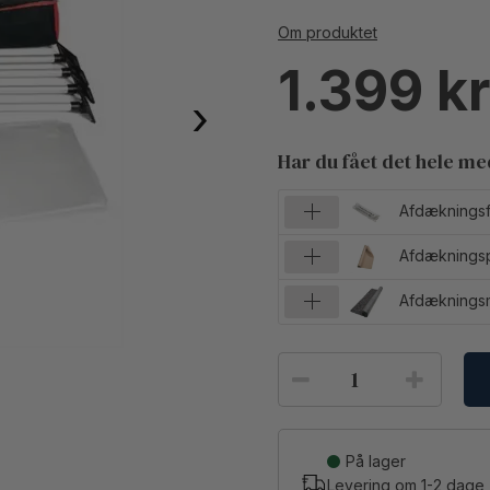
Om produktet
1.399
›
Har du fået det hele m
Afdækningsf
Afdækningsp
Afdækningsm
På lager
Levering om
1-2
dage