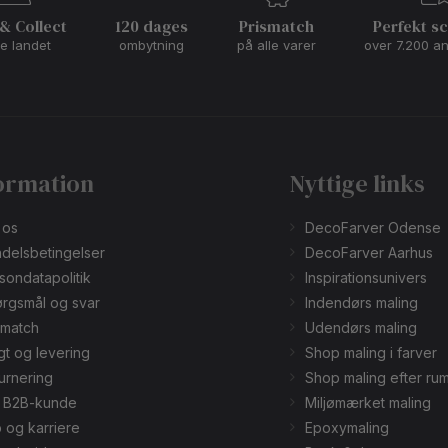
 & Collect
120 dages
Prismatch
Perfekt s
le landet
ombytning
på alle varer
over 7.200 a
ormation
Nyttige links
 os
DecoFarver Odense
delsbetingelser
DecoFarver Aarhus
sondatapolitik
Inspirationsunivers
rgsmål og svar
Indendørs maling
smatch
Udendørs maling
gt og levering
Shop maling i farver
urnering
Shop maling efter ru
v B2B-kunde
Miljømærket maling
 og karriere
Epoxymaling