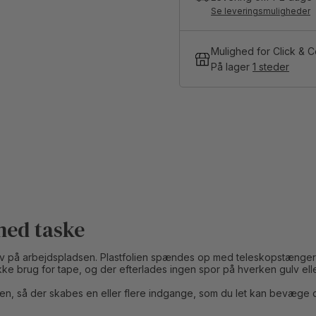
Se leveringsmuligheder
Mulighed for Click & C
På lager
1 steder
med taske
v på arbejdspladsen. Plastfolien spændes op med teleskopstænger 
ke brug for tape, og der efterlades ingen spor på hverken gulv eller
olien, så der skabes en eller flere indgange, som du let kan bevæge