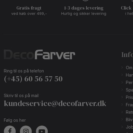
Gratis fragt
1-3 dages levering
Click
ved køb over 499,-
Hurtig og sikker levering
i he
Inf
Om
Ring til os på telefon
Han
(+45) 60 56 57 50
Per
Spø
Skriv til os på mail
Pri
kundeservice@decofarver.dk
Fra
Ret
Bli
Følg os her
Job