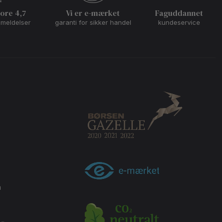
core 4,7
Vi er e-mærket
Faguddannet
nmeldelser
garanti for sikker handel
kundeservice
m