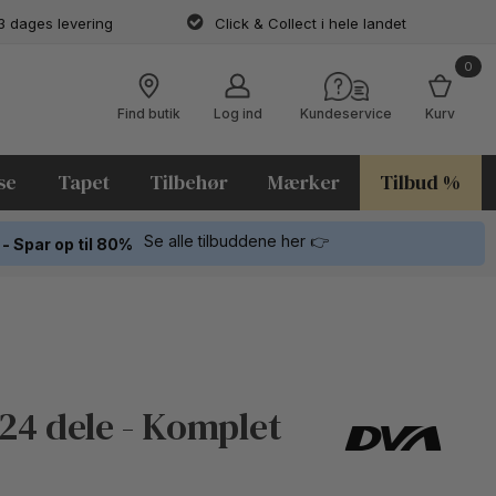
3 dages levering
Click & Collect i hele landet
0
Find butik
Log ind
Kundeservice
Kurv
se
Tapet
Tilbehør
Mærker
Tilbud %
Se alle tilbuddene her 👉
 - Spar op til 80%
4 dele - Komplet