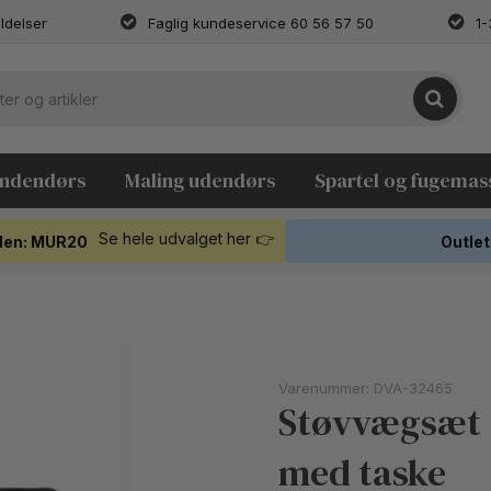
ldelser
Faglig kundeservice 60 56 57 50
1-
indendørs
Maling udendørs
Spartel og fugemas
Se hele udvalget her 👉
koden: MUR20
Outlet
Varenummer:
DVA-32465
Støvvægsæt 2
med taske