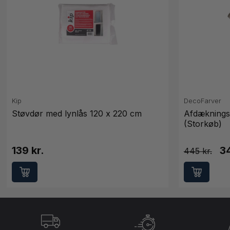
Kip
DecoFarver
Støvdør med lynlås 120 x 220 cm
Afdæknings
(Storkøb)
139 kr.
34
445