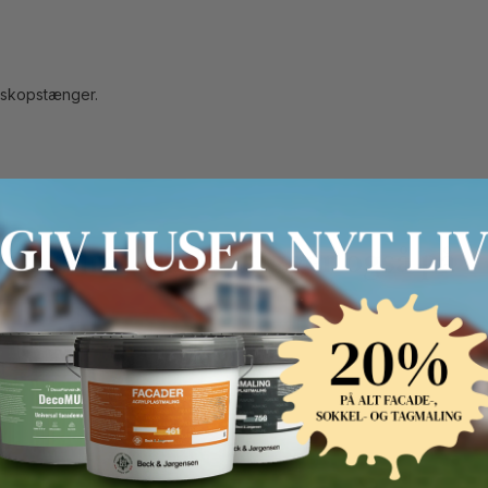
leskopstænger.
Andre kunder kigger også på