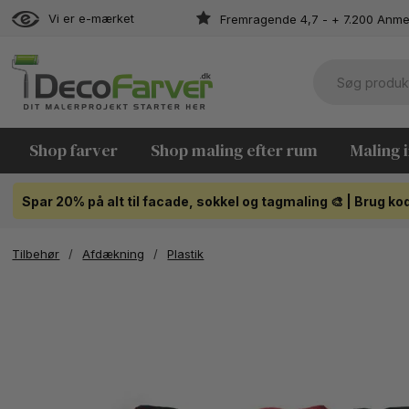
Vi er e-mærket
Fremragende 4,7 - + 7.200 Anme
Shop farver
Shop maling efter rum
Maling 
Spar 20% på alt til facade, sokkel og tagmaling 🎨 | Brug 
Tilbehør
/
Afdækning
/
Plastik