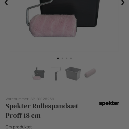
‹
›
Varenummer:
SP-81828259
Spekter Rullespandsæt
Proff 18 cm
Om produktet