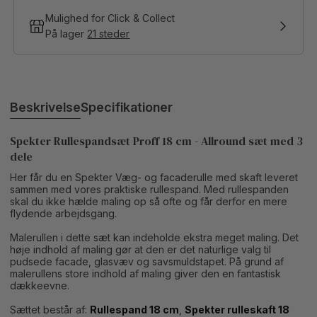
Mulighed for Click & Collect
På lager
21 steder
Beskrivelse
Specifikationer
Spekter Rullespandsæt Proff 18 cm - Allround sæt med 3
dele
Her får du en Spekter Væg- og facaderulle med skaft leveret
sammen med vores praktiske rullespand. Med rullespanden
skal du ikke hælde maling op så ofte og får derfor en mere
flydende arbejdsgang.
Malerullen i dette sæt kan indeholde ekstra meget maling. Det
høje indhold af maling gør at den er det naturlige valg til
pudsede facade, glasvæv og savsmuldstapet. På grund af
malerullens store indhold af maling giver den en fantastisk
dækkeevne.
Sættet består af:
Rullespand 18 cm
,
Spekter rulleskaft 18