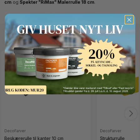
cm
og
Spekter "RiMax" Malerrulle 18 cm
.
Andre kunder kigger også på
Button Text
DecoFarver
DecoFarver
Beskærerulle til kanter 10 cm
Strukturrulle