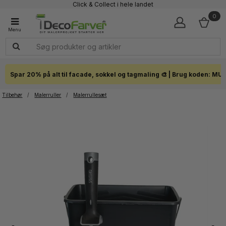
Click & Collect i hele landet
0
Spar 20% på alt til facade, sokkel og tagmaling 🎨 | Brug koden: MU
Tilbehør
/
Malerruller
/
Malerrullesæt