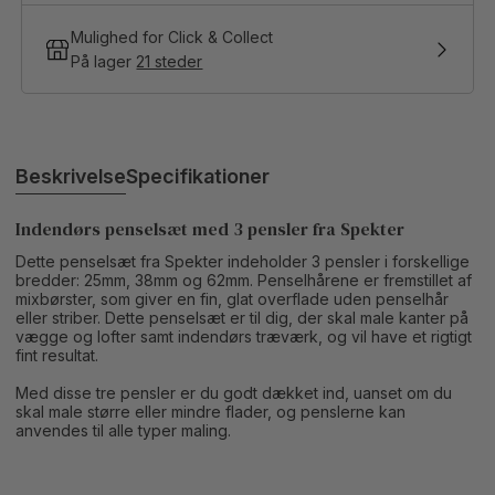
Mulighed for Click & Collect
På lager
21 steder
Beskrivelse
Specifikationer
Indendørs penselsæt med 3 pensler fra Spekter
Dette penselsæt fra Spekter indeholder 3 pensler i forskellige
bredder: 25mm, 38mm og 62mm. Penselhårene er fremstillet af
mixbørster, som giver en fin, glat overflade uden penselhår
eller striber. Dette penselsæt er til dig, der skal male kanter på
vægge og lofter samt indendørs træværk, og vil have et rigtigt
fint resultat.
Med disse tre pensler er du godt dækket ind, uanset om du
skal male større eller mindre flader, og penslerne kan
anvendes til alle typer maling.