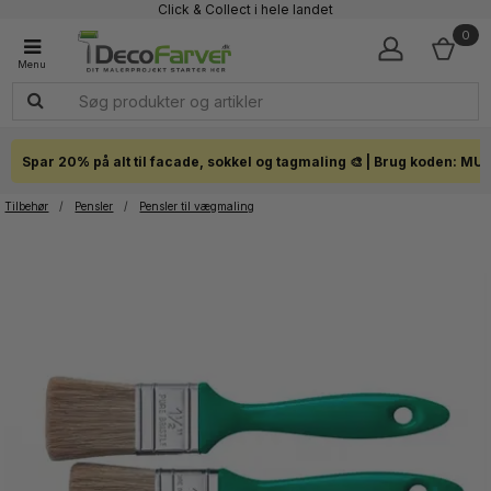
Click & Collect i hele landet
0
Spar 20% på alt til facade, sokkel og tagmaling 🎨 | Brug koden: MU
Tilbehør
/
Pensler
/
Pensler til vægmaling