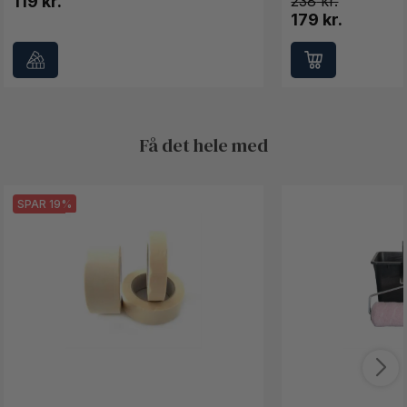
119 kr.
238
179 kr.
Få det hele med
SPAR 19%