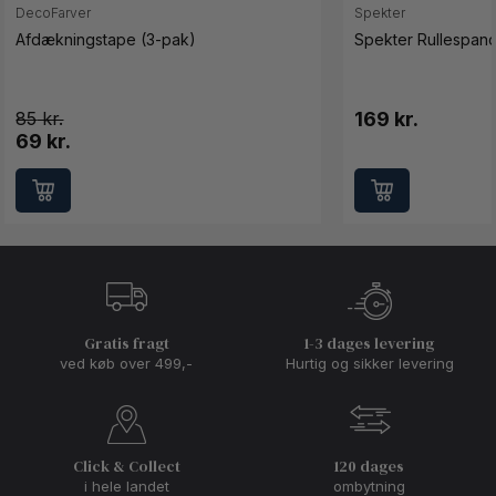
DecoFarver
Spekter
Afdækningstape (3-pak)
Spekter Rullespand
85
169 kr.
69 kr.
Gratis fragt
1-3 dages levering
ved køb over 499,-
Hurtig og sikker levering
Click & Collect
120 dages
i hele landet
ombytning