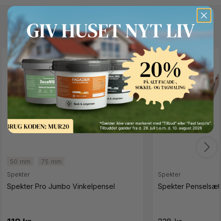
Andre kunder kigger også på
SPAR 25%
Button Text
50 mm
75 mm
Spekter
Spekter
Spekter Pro Jumbo Vinkelpensel
Spekter Penselsæt t