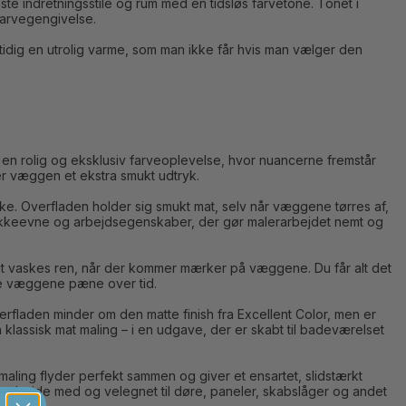
ste indretningsstile og rum med en tidsløs farvetone. Tonet i
farvegengivelse.
tidig en utrolig varme, som man ikke får hvis man vælger den
 en rolig og eksklusiv farveoplevelse, hvor nuancerne fremstår
er væggen et ekstra smukt udtryk.
rke. Overfladen holder sig smukt mat, selv når væggene tørres af,
 dækkeevne og arbejdsegenskaber, der gør malerarbejdet nemt og
emt vaskes ren, når der kommer mærker på væggene. Du får alt det
de væggene pæne over tid.
verfladen minder om den matte finish fra Excellent Color, men er
lassisk mat maling – i en udgave, der er skabt til badeværelset
aling flyder perfekt sammen og giver et ensartet, slidstærkt
 at arbejde med og velegnet til døre, paneler, skabslåger og andet