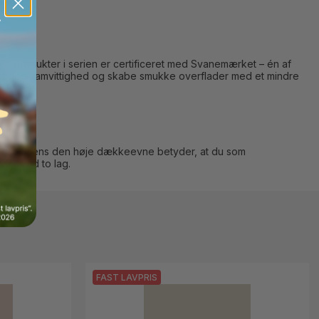
le produkter i serien er certificeret med Svanemærket – én af
 med god samvittighed og skabe smukke overflader med et mindre
finish, mens den høje dækkeevne betyder, at du som
iter ved to lag.
FAST LAVPRIS