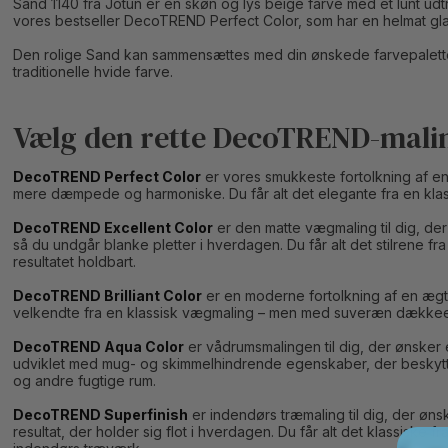
Sand 1140 fra Jotun er en skøn og lys beige farve med et lunt udt
vores bestseller DecoTREND Perfect Color, som har en helmat gla
Den rolige Sand kan sammensættes med din ønskede farvepalette, d
traditionelle hvide farve.
Vælg den rette DecoTREND-maling
DecoTREND Perfect Color
er vores smukkeste fortolkning af en
mere dæmpede og harmoniske. Du får alt det elegante fra en klas
DecoTREND Excellent Color
er den matte vægmaling til dig, der
så du undgår blanke pletter i hverdagen. Du får alt det stilren
resultatet holdbart.
DecoTREND Brilliant Color
er en moderne fortolkning af en ægt
velkendte fra en klassisk vægmaling – men med suveræn dækkeev
DecoTREND Aqua Color
er vådrumsmalingen til dig, der ønsker 
udviklet med mug- og skimmelhindrende egenskaber, der beskytter 
og andre fugtige rum.
DecoTREND Superfinish
er indendørs træmaling til dig, der øn
resultat, der holder sig flot i hverdagen. Du får alt det klassisk