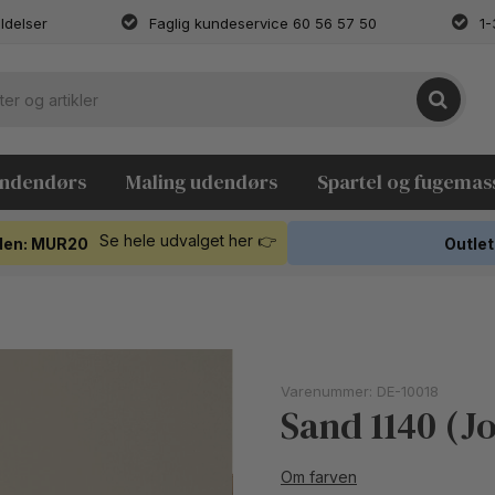
ldelser
Faglig kundeservice 60 56 57 50
1-
indendørs
Maling udendørs
Spartel og fugemas
Se hele udvalget her 👉
koden: MUR20
Outlet
Varenummer:
DE-10018
Sand 1140 (J
Om farven