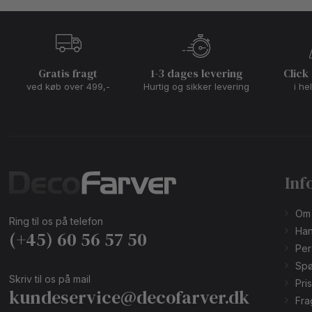
Gratis fragt
1-3 dages levering
Click
ved køb over 499,-
Hurtig og sikker levering
i he
Inf
Om
Ring til os på telefon
Han
(+45) 60 56 57 50
Per
Spø
Skriv til os på mail
Pri
kundeservice@decofarver.dk
Fra