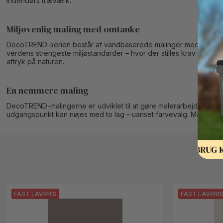
indendørs træværk.
Miljøvenlig maling med omtanke
DecoTREND-serien består af vandbaserede malinger med lavt indhol
verdens strengeste miljøstandarder – hvor der stilles krav til 
aftryk på naturen.
En nemmere maling
DecoTREND-malingerne er udviklet til at gøre malerarbejdet nem
udgangspunkt kan nøjes med to lag – uanset farvevalg. Malingen dække
FAST LAVPRIS
FAST LAVPRI