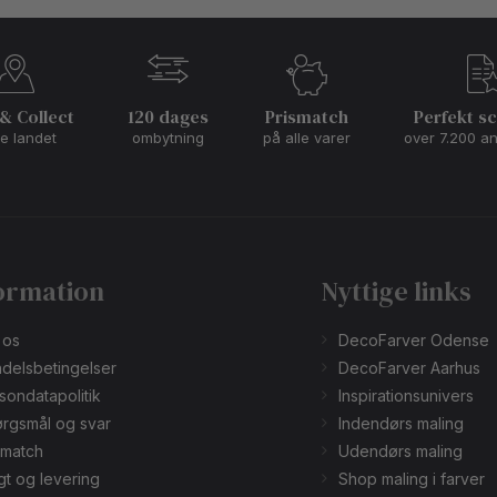
 & Collect
120 dages
Prismatch
Perfekt s
le landet
ombytning
på alle varer
over 7.200 a
ormation
Nyttige links
 os
DecoFarver Odense
delsbetingelser
DecoFarver Aarhus
sondatapolitik
Inspirationsunivers
rgsmål og svar
Indendørs maling
smatch
Udendørs maling
gt og levering
Shop maling i farver