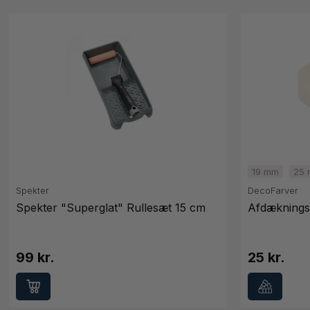
19 mm
25
Spekter
DecoFarver
Spekter "Superglat" Rullesæt 15 cm
Afdæknings
99 kr.
25 kr.