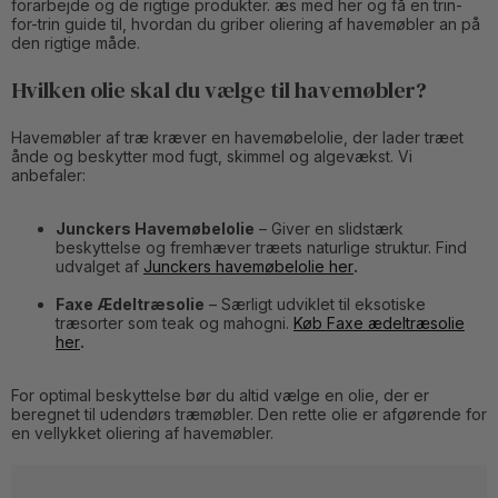
forarbejde og de rigtige produkter. æs med her og få en trin-
for-trin guide til, hvordan du griber oliering af havemøbler an på
den rigtige måde.
Hvilken olie skal du vælge til havemøbler?
Havemøbler af træ kræver en havemøbelolie, der lader træet
ånde og beskytter mod fugt, skimmel og algevækst. Vi
anbefaler:
Junckers Havemøbelolie
– Giver en slidstærk
beskyttelse og fremhæver træets naturlige struktur. Find
udvalget af
Junckers havemøbelolie her
.
Faxe Ædeltræsolie
– Særligt udviklet til eksotiske
træsorter som teak og mahogni.
Køb Faxe ædeltræsolie
her
.
For optimal beskyttelse bør du altid vælge en olie, der er
beregnet til udendørs træmøbler. Den rette olie er afgørende for
en vellykket oliering af havemøbler.