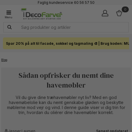
Faglig kundeservice 60 56 57 50
1-3 dages levering
0
Click & Collect i hele landet
Spar 20% på alt til facade, sokkel og tagmaling 🎨 | Brug koden: MU
Blog
Sådan opfrisker du nemt dine
havemøbler
Vil du give dine træhavemøbler nyt liv? Med en god
havemøbelolie kan du nemt genskabe gløden og beskytte
møblerne mod vejr og vind. I denne guide viser vi dig trin for
trin, hvordan du oliérer dine havemøbler korrekt.
Jesper Laursen
Senest opdateret