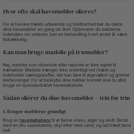
Hvor ofte skal havemøbler olieres?
For at bevare træets udseende og holdbarhed bør du oliere
dine havemøbler en gang om året. Opbevarer du møblerne
indendørs om vinteren, kan en behandling hvert andet år være
tilstrækkelig.
Kan man bruge madolie på træmøbler?
Nej, madolie som olivenolie eller rapsolie er ikke egnet til
træmøbler. Madolie trænger ikke ordentligt ind i træet og
indeholder næringsstoffer, der kan føre til algevækst og grimme
misfarvninger. For at beskytte dine møbler korrekt skal du altid
bruge en specialudviklet havemøbelolie.
Sådan oliérer du dine havemøbler – trin for trin
1. Rengør møblerne grundigt
Brug en
havemøbelrens
til at fjerne snavs, alger og skidt. Skrub
med en stiv vaskebørste, skyl efter med vand, og lad træet tørre
helt.