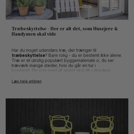
Træbeskyttelse - Her er alt det, som Husejere &
Handymen skal vide
Har du noget udendørs træ, der trænger til
træbeskyttelse
? Bare rolig - du er bestemt ikke alene.
Træ er et utrolig populært byggemateriale o, du ser
træværk mange steder, hvis du går en tur i
kvarteret. Og som med alt andet skal dit udendørs
træværk fra tid til anden vedligeholdes. Hvorfor? Fordi
det forlænger levetiden af dit træværk markant. Og
Læs hele artiklen
alternativet - at bygge om - tager betydeligt længere
tid og koster mere.
Det er både ganske nemt og billigt at behandle dit eget
træværk.
Og hvordan gør du så? Det undersøger vi i dette
blogindlæg, hvor vi fra A til Z gennemgår
træbeskyttelse. Så læs med - og del meget gerne med
dine venner, der også skal i gang med at beskytte