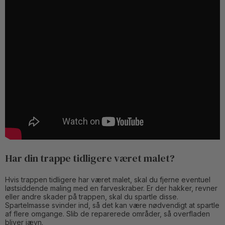
Har din trappe tidligere været malet?
Hvis trappen tidligere har været malet, skal du fjerne eventuel
løstsiddende maling med en farveskraber. Er der hakker, revner
eller andre skader på trappen, skal du spartle disse.
Spartelmasse svinder ind, så det kan være nødvendigt at spartle
af flere omgange. Slib de reparerede områder, så overfladen
bliver jævn.