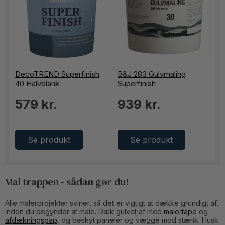
DecoTREND Superfinish
B&J 283 Gulvmaling
40 Halvblank
Superfinish
579 kr.
939 kr.
Se produkt
Se produkt
Mal trappen - sådan gør du!
Alle malerprojekter sviner, så det er vigtigt at dække grundigt af,
inden du begynder at male. Dæk gulvet af med
malertape
og
afdækningspap
, og beskyt paneler og vægge mod stænk. Husk