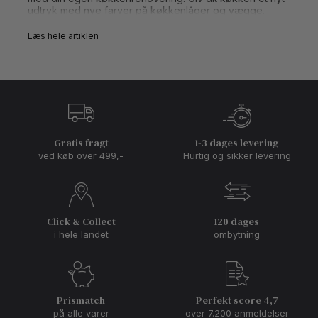
udtryk med nye farver på køkkenlåger og vægge.
Vi guider dig trin for trin i, hvordan du maler både
Læs hele artiklen
køkkenlåger og giver væggene ny glans.
Gratis fragt
1-3 dages levering
ved køb over 499,-
Hurtig og sikker levering
Click & Collect
120 dages
i hele landet
ombytning
Prismatch
Perfekt score 4,7
på alle varer
over 7.200 anmeldelser