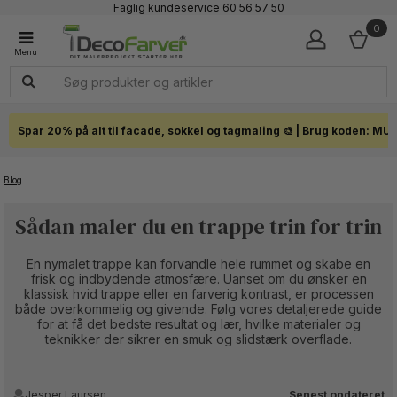
Faglig kundeservice 60 56 57 50
1-3 dages levering
0
Click & Collect i hele landet
Spar 20% på alt til facade, sokkel og tagmaling 🎨 | Brug koden: MU
Blog
Sådan maler du en trappe trin for trin
En nymalet trappe kan forvandle hele rummet og skabe en
frisk og indbydende atmosfære. Uanset om du ønsker en
klassisk hvid trappe eller en farverig kontrast, er processen
både overkommelig og givende. Følg vores detaljerede guide
for at få det bedste resultat og lær, hvilke materialer og
teknikker der sikrer en smuk og slidstærk overflade.
Jesper Laursen
Senest opdateret