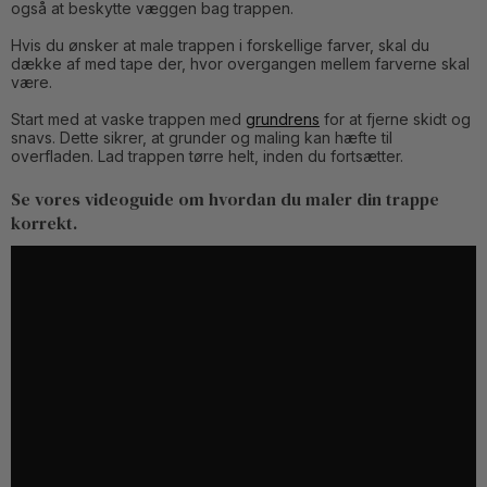
også at beskytte væggen bag trappen.
Hvis du ønsker at male trappen i forskellige farver, skal du
dække af med tape der, hvor overgangen mellem farverne skal
være.
Start med at vaske trappen med
grundrens
for at fjerne skidt og
snavs. Dette sikrer, at grunder og maling kan hæfte til
overfladen. Lad trappen tørre helt, inden du fortsætter.
Se vores videoguide om hvordan du maler din trappe
korrekt.