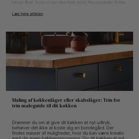
bliver året, hvor vi ser den helt store farvepalette folde
sig ud. Der er fri leg til at kombinere farver på tværs af
hinanden, så du kan skabe lige præcis den stemning,
Læs hele artiklen
du drømmer om i dit hjem.
Læs med her og bliv opdateret på årets vægfarver
2026 - måske du finder din nye yndlingsfarve.
Maling af køkkenlåger eller skabslåger: Trin for
trin maleguide til dit køkken
Drømmer du om at give dit køkken et nyt udtryk,
behøver det ikke at koste dig en bondegård. Der
findes masser af muligheder, hvor du kan være kreativ
med din egen køkkenrenovering. Giv dit køkken et nyt