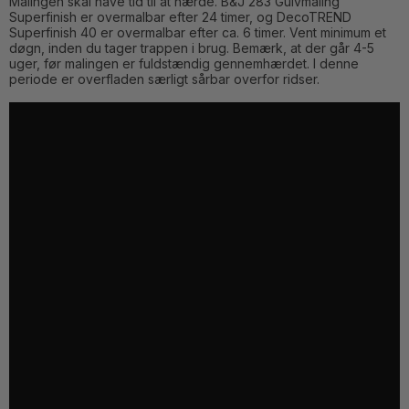
Malingen skal have tid til at hærde. B&J 283 Gulvmaling
Superfinish er overmalbar efter 24 timer, og DecoTREND
Superfinish 40 er overmalbar efter ca. 6 timer. Vent minimum et
døgn, inden du tager trappen i brug. Bemærk, at der går 4-5
uger, før malingen er fuldstændig gennemhærdet. I denne
periode er overfladen særligt sårbar overfor ridser.