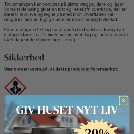
Tavlemalingen kan benyttes på glatte vægge, døre og låger.
Vores tavlemaling giver en mat og refleksfri overflade, der er
ideel til at skrive og tegne på med kridt. Overfladen kan
rengøres med en fugtig klud eller en almindelig tavleklud.
Påfør malingen i 2-3 lag for at opnå den bedste virkning. Lad
malingen tørre i ca. 12 timer mellem hvert lag og lad den hærde
i 4-5 dage inden tavlen tages i brug.
Sikkerhed
Vær opmærksom på, at dette produkt er faremærket:
Fare
H304 Kan være livsfarligt, hvis det indtages og kommer i
luftvejene.
H373 Kan forårsage organskader ved længerevarende eller
gentagen eksponering.
Button Text