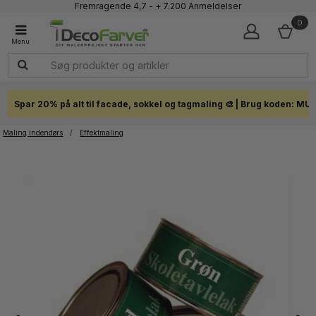
Fremragende 4,7 - + 7.200 Anmeldelser
Faglig kundeservice 60 56 57 50
0
1-3 dages levering
Click & Collect i hele landet
Spar 20% på alt til facade, sokkel og tagmaling 🎨 | Brug koden: MU
Maling indendørs
/
Effektmaling