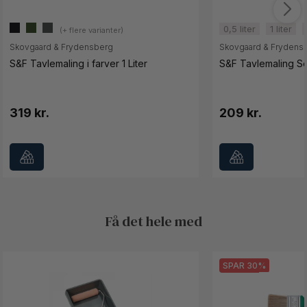
0,5 liter
1 liter
#0b0a0e
#30421d
#424646
(+ flere varianter)
Skovgaard & Frydensberg
Skovgaard & Frydens
S&F Tavlemaling i farver 1 Liter
S&F Tavlemaling So
319 kr.
209 kr.
Få det hele med
SPAR 30%