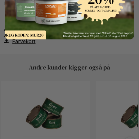
H412 Skadelig for vandlevende organismer, med langvarige
virkninger.
Teknisk datablad
Sikkerhedsdatablad
Farvekort
Andre kunder kigger også på