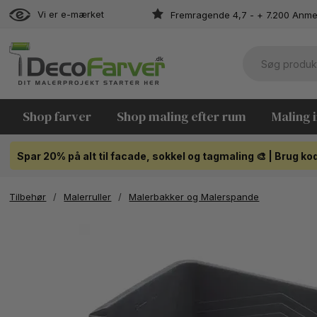
Vi er e-mærket
Fremragende 4,7 - + 7.200 Anme
Shop farver
Shop maling efter rum
Maling 
Spar 20% på alt til facade, sokkel og tagmaling 🎨 | Brug 
Tilbehør
/
Malerruller
/
Malerbakker og Malerspande