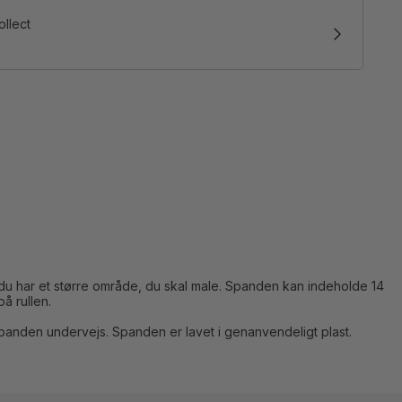
ollect
u har et større område, du skal male. Spanden kan indeholde 14
på rullen.
panden undervejs. Spanden er lavet i genanvendeligt plast.