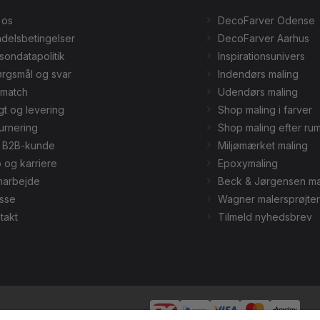
 os
DecoFarver Odense
delsbetingelser
DecoFarver Aarhus
sondatapolitik
Inspirationsunivers
rgsmål og svar
Indendørs maling
smatch
Udendørs maling
gt og levering
Shop maling i farver
urnering
Shop maling efter ru
v B2B-kunde
Miljømærket maling
 og karriere
Epoxymaling
arbejde
Beck & Jørgensen ma
sse
Wagner malersprøjter
takt
Tilmeld nyhedsbrev