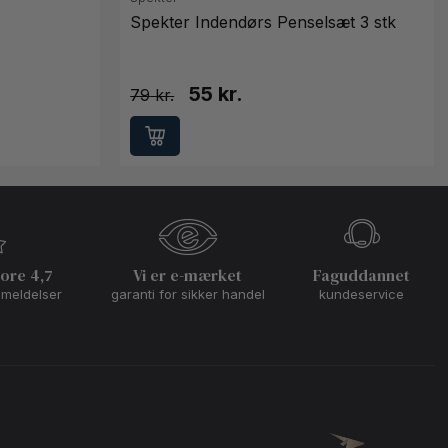
Spekter Indendørs Penselsæt 3 stk
55 kr.
79
core 4,7
Vi er e-mærket
Faguddannet
nmeldelser
garanti for sikker handel
kundeservice