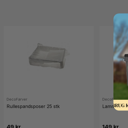
DecoFarver
DecoFarver
Rullespandsposer 25 stk
Lammeskind
49 kr.
149 kr.