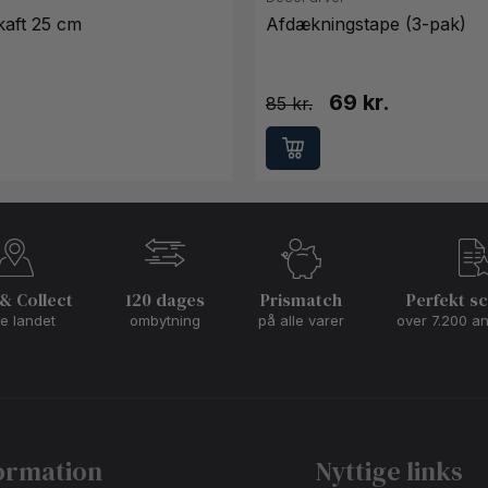
kaft 25 cm
Afdækningstape (3-pak)
69 kr.
85
 & Collect
120 dages
Prismatch
Perfekt s
le landet
ombytning
på alle varer
over 7.200 a
ormation
Nyttige links