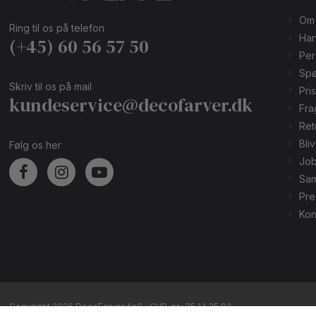
Om
Ring til os på telefon
Han
(+45) 60 56 57 50
Per
Spø
Skriv til os på mail
Pri
kundeservice@decofarver.dk
Fra
Ret
Bli
Følg os her
Job
Sam
Pre
Kon
Copyright 2026 DecoFarver ApS · CVR-nr.: 35 14 25 92