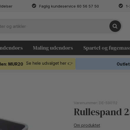
ldelser
Faglig kundeservice 60 56 57 50
1-
indendørs
Maling udendørs
Spartel og fugemas
Se hele udvalget her 👉
koden: MUR20
Outlet
Varenummer:
DE-590112
Rullespand 
Om produktet