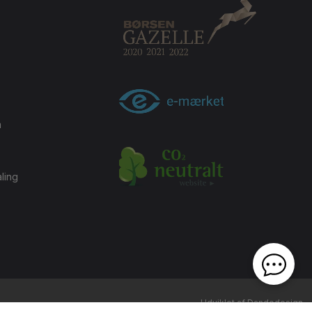
m
ling
Udviklet af Dandodesign