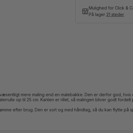
Mulighed for Click & C
På lager
21 steder
æsentligt mere maling end en malebakke. Den er derfor god, hvis d
rrulle op til 25 cm. Kanten er rillet, så malingen bliver godt fordelt 
ømme efter brug. Den er sort og med håndtag, så du kan flytte på s