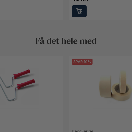
Få det hele med
SPAR 19%
DecoFarver