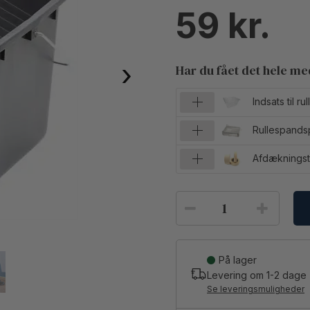
59
›
Har du fået det hele m
Indsats til r
Rullespands
Afdækningst
På lager
Levering om
1-2
dage
Se leveringsmuligheder