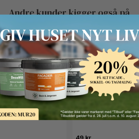
Andre kunder kigger også på
Schuller
srulle 25 cm
Rullespand 18 cm
49 kr.