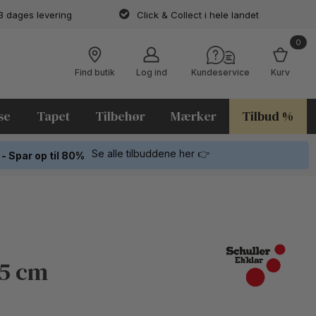
3 dages levering
Click & Collect i hele landet
0
Find butik
Log ind
Kundeservice
Kurv
se
Tapet
Tilbehør
Mærker
Tilbud %
Se alle tilbuddene her 👉
 - Spar op til 80%
25 cm