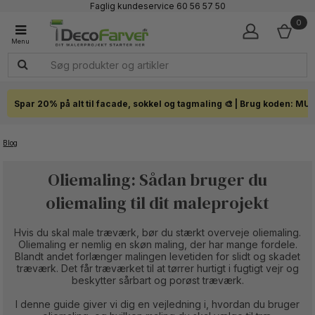
Faglig kundeservice 60 56 57 50
1-3 dages levering
0
Click & Collect i hele landet
Spar 20% på alt til facade, sokkel og tagmaling 🎨 | Brug koden: MU
Blog
Oliemaling: Sådan bruger du
oliemaling til dit maleprojekt
Hvis du skal male træværk, bør du stærkt overveje oliemaling.
Oliemaling er nemlig en skøn maling, der har mange fordele.
Blandt andet forlænger malingen levetiden for slidt og skadet
træværk. Det får træværket til at tørrer hurtigt i fugtigt vejr og
beskytter sårbart og porøst træværk.
I denne guide giver vi dig en vejledning i, hvordan du bruger