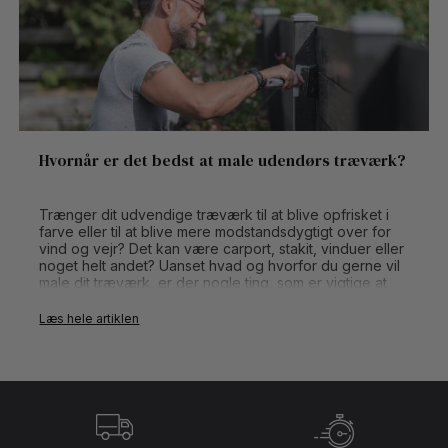
Hvornår er det bedst at male udendørs træværk?
Trænger dit udvendige træværk til at blive opfrisket i
farve eller til at blive mere modstandsdygtigt over for
vind og vejr? Det kan være carport, stakit, vinduer eller
noget helt andet? Uanset hvad og hvorfor du gerne vil
male dit træværk, er der nogle ting, som er vigtige at
huske, når du skal male.
Læs hele artiklen
Læs med videre og bliv hurtig klogere på, hvornår det
er bedst at male udendørs træværk.