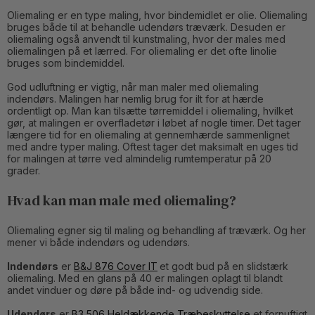
Oliemaling er en type maling, hvor bindemidlet er olie. Oliemaling
bruges både til at behandle udendørs træværk. Desuden er
oliemaling også anvendt til kunstmaling, hvor der males med
oliemalingen på et lærred. For oliemaling er det ofte linolie
bruges som bindemiddel.
God udluftning er vigtig, når man maler med oliemaling
indendørs. Malingen har nemlig brug for ilt for at hærde
ordentligt op. Man kan tilsætte tørremiddel i oliemaling, hvilket
gør, at malingen er overfladetør i løbet af nogle timer. Det tager
længere tid for en oliemaling at gennemhærde sammenlignet
med andre typer maling. Oftest tager det maksimalt en uges tid
for malingen at tørre ved almindelig rumtemperatur på 20
grader.
Hvad kan man male med oliemaling?
Oliemaling egner sig til maling og behandling af træværk. Og her
mener vi både indendørs og udendørs.
Indendørs
er
B&J 876 Cover IT
et godt bud på en slidstærk
oliemaling. Med en glans på 40 er malingen oplagt til blandt
andet vinduer og døre på både ind- og udvendig side.
Udendørs
er
B3 506 Heldækkende Træbeskyttelse
et fornuftigt