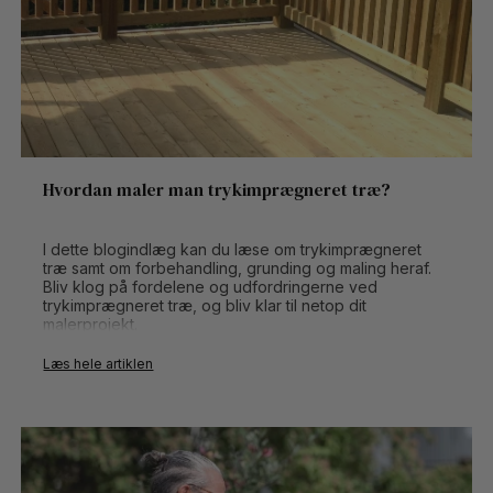
Hvordan maler man trykimprægneret træ?
I dette blogindlæg kan du læse om trykimprægneret
træ samt om forbehandling, grunding og maling heraf.
Bliv klog på fordelene og udfordringerne ved
trykimprægneret træ, og bliv klar til netop dit
malerprojekt.
Klar til at komme i gang? Så læs med nedenfor.
Læs hele artiklen