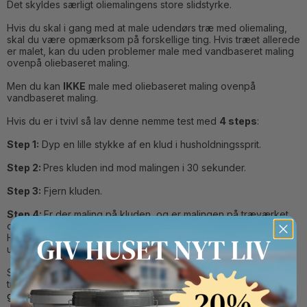
Det skyldes særligt oliemalingens store slidstyrke.
Hvis du skal i gang med at male udendørs træ med oliemaling,
skal du være opmærksom på forskellige ting. Hvis træet allerede
er malet, kan du uden problemer male med vandbaseret maling
ovenpå oliebaseret maling.
Men du kan
IKKE
male med oliebaseret maling ovenpå
vandbaseret maling.
Hvis du er i tvivl så lav denne nemme test med
4 steps
:
Step 1:
Dyp en lille stykke af en klud i husholdningssprit.
Step 2:
Pres kluden ind mod malingen i 30 sekunder.
Step 3:
Fjern kluden.
Step 4:
Er der maling på kluden, og er malingen på træværket
opløst? Så er det nuværende lag maling vandbaseret maling.
Hvis kluden omvendt er fri for maling, og overfladen er
upåvirket er der malet med en oliebaseret maling.
Samtidig skal du huske, at både ubehandlet træ og
trykimprægneret træ skal behandles med
en passende
grundingsolie
, før du maler med din slutmaling.
Button Text