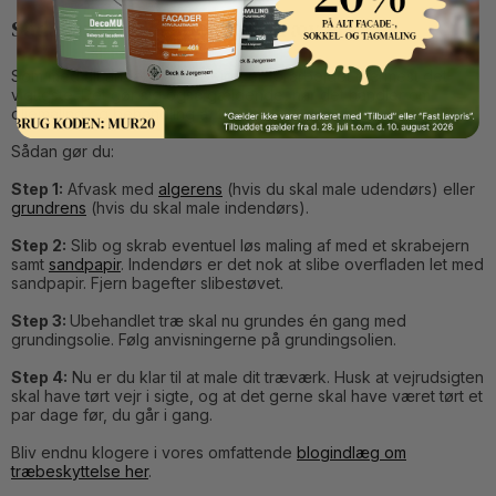
Sådan maler du udendørs træværk
Som med alt andet malearbejde er forarbejdet nærmest det
vigtigste. Det gør sig også gældende, når det handler om
oliemaling og behandling af træværk.
Sådan gør du:
Step 1:
Afvask med
algerens
(hvis du skal male udendørs) eller
grundrens
(hvis du skal male indendørs).
Step 2:
Slib og skrab eventuel løs maling af med et skrabejern
samt
sandpapir
. Indendørs er det nok at slibe overfladen let med
sandpapir. Fjern bagefter slibestøvet.
Step 3:
Ubehandlet træ skal nu grundes én gang med
grundingsolie. Følg anvisningerne på grundingsolien.
Step 4:
Nu er du klar til at male dit træværk. Husk at vejrudsigten
skal have tørt vejr i sigte, og at det gerne skal have været tørt et
par dage før, du går i gang.
Bliv endnu klogere i vores omfattende
blogindlæg om
træbeskyttelse her
.