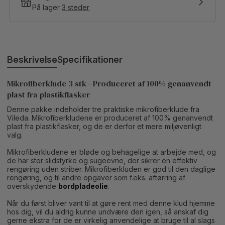
På lager
3 steder
Beskrivelse
Specifikationer
Mikrofiberklude 3 stk - Produceret af 100% genanvendt
plast fra plastikflasker
Denne pakke indeholder tre praktiske mikrofiberklude fra
Vileda. Mikrofiberkludene er produceret af 100% genanvendt
plast fra plastikflasker, og de er derfor et mere miljøvenligt
valg.
Mikrofiberkludene er bløde og behagelige at arbejde med, og
de har stor slidstyrke og sugeevne, der sikrer en effektiv
rengøring uden striber. Mikrofiberkluden er god til den daglige
rengøring, og til andre opgaver som f.eks. aftørring af
overskydende
bordpladeolie
.
Når du først bliver vant til at gøre rent med denne klud hjemme
hos dig, vil du aldrig kunne undvære den igen, så anskaf dig
gerne ekstra for de er virkelig anvendelige at bruge til al slags