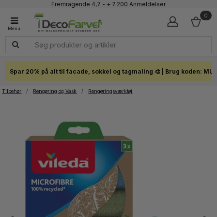
Fremragende 4,7 - + 7.200 Anmeldelser
Faglig kundeservice 60 56 57 50
0
1-3 dages levering
Click & Collect i hele landet
Spar 20% på alt til facade, sokkel og tagmaling 🎨 | Brug koden: MU
Tilbehør
/
Rengøring og Vask
/
Rengøringsværktøj