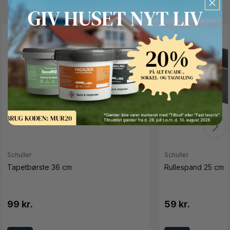
Andre kunder kigger også på
Button Text
Schuller
Schuller
Tapetbørste 36 cm
Rullespand 25 cm
99 kr.
59 kr.