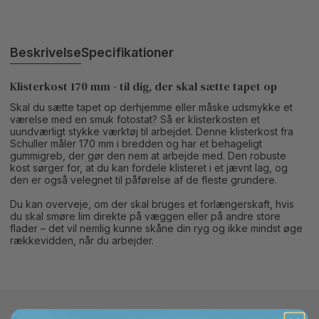
Beskrivelse
Specifikationer
Klisterkost 170 mm - til dig, der skal sætte tapet op
Skal du sætte tapet op derhjemme eller måske udsmykke et
værelse med en smuk fotostat? Så er klisterkosten et
uundværligt stykke værktøj til arbejdet. Denne klisterkost fra
Schuller måler 170 mm i bredden og har et behageligt
gummigreb, der gør den nem at arbejde med. Den robuste
kost sørger for, at du kan fordele klisteret i et jævnt lag, og
den er også velegnet til påførelse af de fleste grundere.
Du kan overveje, om der skal bruges et forlængerskaft, hvis
du skal smøre lim direkte på væggen eller på andre store
flader – det vil nemlig kunne skåne din ryg og ikke mindst øge
rækkevidden, når du arbejder.