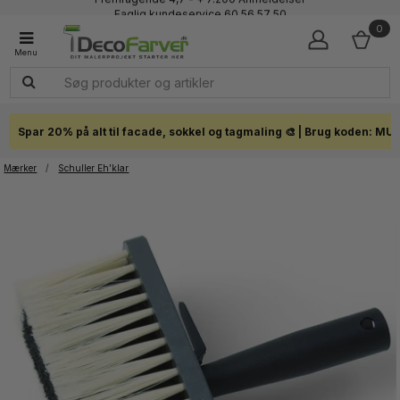
Faglig kundeservice 60 56 57 50
1-3 dages levering
0
Click & Collect i hele landet
Spar 20% på alt til facade, sokkel og tagmaling 🎨 | Brug koden: MU
Mærker
/
Schuller Eh’klar