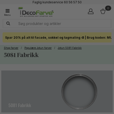
Faglig kundeservice 60 56 57 50
1-3 dages levering
0
Click & Collect i hele landet
Spar 20% på alt til facade, sokkel og tagmaling 🎨 | Brug koden: MU
Shop farver
/
Populære Jotun farver
/
Jotun 5081 Fabrikk
5081 Fabrikk