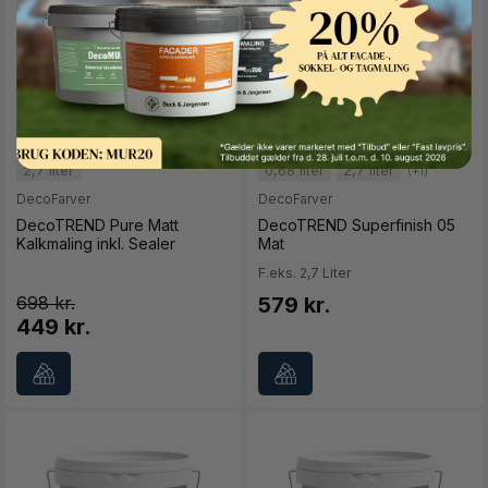
Button Text
2,7 liter
0,68 liter
2,7 liter
(+1)
DecoFarver
DecoFarver
DecoTREND Pure Matt
DecoTREND Superfinish 05
Kalkmaling inkl. Sealer
Mat
F.eks. 2,7 Liter
698
579 kr.
449 kr.