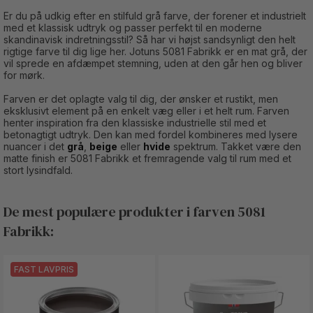
Er du på udkig efter en stilfuld grå farve, der forener et industrielt
med et klassisk udtryk og passer perfekt til en moderne
skandinavisk indretningsstil? Så har vi højst sandsynligt den helt
rigtige farve til dig lige her. Jotuns 5081 Fabrikk er en mat grå, der
vil sprede en afdæmpet stemning, uden at den går hen og bliver
for mørk.
Farven er det oplagte valg til dig, der ønsker et rustikt, men
eksklusivt element på en enkelt væg eller i et helt rum. Farven
henter inspiration fra den klassiske industrielle stil med et
betonagtigt udtryk. Den kan med fordel kombineres med lysere
nuancer i det
grå
,
beige
eller
hvide
spektrum. Takket være den
matte finish er 5081 Fabrikk et fremragende valg til rum med et
stort lysindfald.
De mest populære produkter i farven 5081
Fabrikk:
FAST LAVPRIS